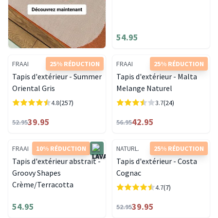
54.95
FRAAI
25% RÉDUCTION
FRAAI
25% RÉDUCTION
Tapis d'extérieur - Summer
Tapis d'extérieur - Malta
Oriental Gris
Melange Naturel
4.8
(257)
3.7
(24)
39.95
42.95
52.95
56.95
FRAAI
10% RÉDUCTION
NATURL.
25% RÉDUCTION
Tapis d'extérieur abstrait -
Tapis d'extérieur - Costa
Groovy Shapes
Cognac
Crème/Terracotta
4.7
(7)
54.95
39.95
52.95