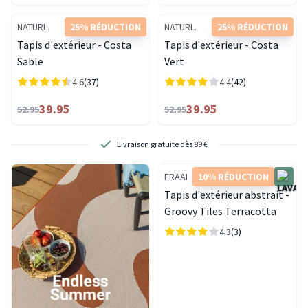
NATURL.
25% RÉDUCTION
NATURL.
25% RÉDUCTION
Tapis d'extérieur - Costa
Tapis d'extérieur - Costa
Sable
Vert
4.6
(37)
4.4
(42)
39.95
39.95
52.95
52.95
Retours gratuits. Sans tracas, c’est pour nous.
FRAAI
10% RÉDUCTION
Tapis d'extérieur abstrait -
Groovy Tiles Terracotta
4.3
(3)