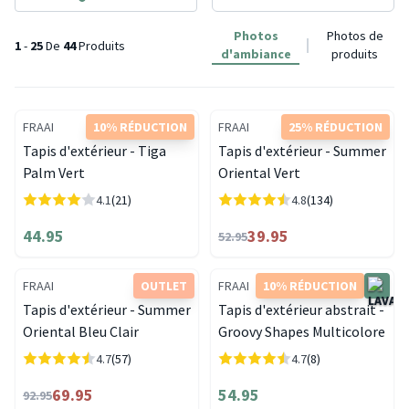
Photos
Photos de
1
-
25
De
44
Produits
d'ambiance
produits
FRAAI
10% RÉDUCTION
FRAAI
25% RÉDUCTION
Tapis d'extérieur - Tiga
Tapis d'extérieur - Summer
Palm Vert
Oriental Vert
4.1
(21)
4.8
(134)
44.95
39.95
52.95
FRAAI
OUTLET
FRAAI
10% RÉDUCTION
Tapis d'extérieur - Summer
Tapis d'extérieur abstrait -
Oriental Bleu Clair
Groovy Shapes Multicolore
4.7
(57)
4.7
(8)
69.95
54.95
92.95