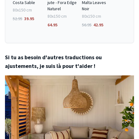
Costa Sable
jute - Fora Edge
Malta Leaves
Naturel
Noir
80x150 cm
80x150 cm
80x150 cm
52.95
39.95
64.95
56.95
42.95
Si tu as besoin d'autres traductions ou
ajustements, je suis là pour t'aider !