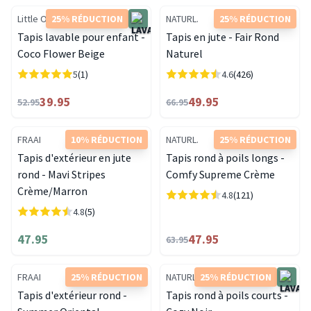
Little Olly
25% RÉDUCTION
NATURL.
25% RÉDUCTION
Tapis lavable pour enfant -
Tapis en jute - Fair Rond
Coco Flower Beige
Naturel
5
(1)
4.6
(426)
39.95
49.95
52.95
66.95
FRAAI
10% RÉDUCTION
NATURL.
25% RÉDUCTION
Tapis d'extérieur en jute
Tapis rond à poils longs -
rond - Mavi Stripes
Comfy Supreme Crème
Crème/Marron
4.8
(121)
4.8
(5)
47.95
47.95
63.95
FRAAI
25% RÉDUCTION
NATURL.
25% RÉDUCTION
Tapis d'extérieur rond -
Tapis rond à poils courts -