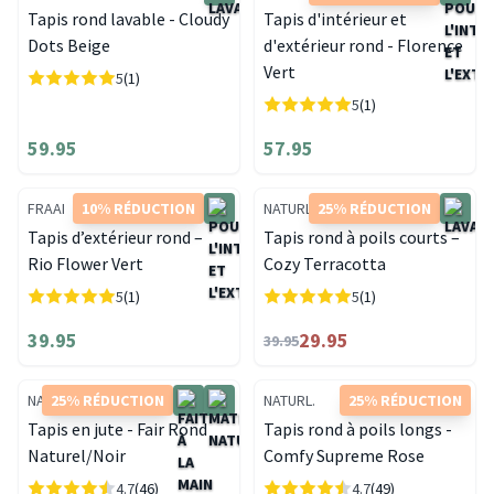
Tapis rond lavable - Cloudy
Tapis d'intérieur et
Dots Beige
d'extérieur rond - Florence
Vert
5
(1)
5
(1)
59.95
57.95
FRAAI
10% RÉDUCTION
NATURL.
25% RÉDUCTION
Tapis d’extérieur rond –
Tapis rond à poils courts –
Rio Flower Vert
Cozy Terracotta
5
(1)
5
(1)
39.95
29.95
39.95
NATURL.
25% RÉDUCTION
NATURL.
25% RÉDUCTION
Tapis en jute - Fair Rond
Tapis rond à poils longs -
Naturel/Noir
Comfy Supreme Rose
4.7
(46)
4.7
(49)