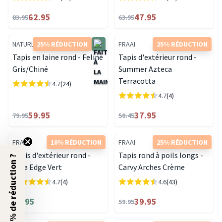
62.95
47.95
83.95
63.95
NATURL.
25% RÉDUCTION
FRAAI
25% RÉDUCTION
Tapis en laine rond - Feline
Tapis d'extérieur rond -
Gris/Chiné
Summer Azteca
Terracotta
4.7
(24)
4.7
(4)
59.95
37.95
79.95
50.45
FRAAI
10% RÉDUCTION
FRAAI
25% RÉDUCTION
Tapis d'extérieur rond -
Tapis rond à poils longs -
5% de réduction ?
Tiga Edge Vert
Carvy Arches Crème
4.7
(4)
4.6
(43)
44.95
39.95
59.95