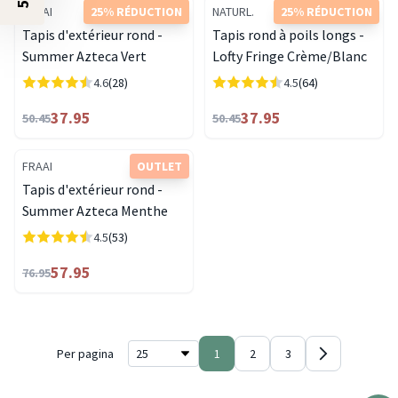
FRAAI
25% RÉDUCTION
NATURL.
25% RÉDUCTION
Tapis d'extérieur rond -
Tapis rond à poils longs -
Summer Azteca Vert
Lofty Fringe Crème/Blanc
4.6
(28)
4.5
(64)
37.95
37.95
50.45
50.45
FRAAI
OUTLET
Tapis d'extérieur rond -
Summer Azteca Menthe
4.5
(53)
57.95
76.95
Per pagina
1
2
3