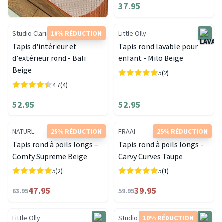
37.95
Studio Clarice
10% RÉDUCTION
Little Olly
Tapis d'intérieur et
Tapis rond lavable pour
d'extérieur rond - Bali
enfant - Milo Beige
Beige
5
(2)
4.7
(4)
52.95
52.95
NATURL.
25% RÉDUCTION
FRAAI
25% RÉDUCTION
Tapis rond à poils longs –
Tapis rond à poils longs -
Comfy Supreme Beige
Carvy Curves Taupe
5
(2)
5
(1)
47.95
39.95
63.95
59.95
Little Olly
Studio Clarice
10% RÉDUCTION