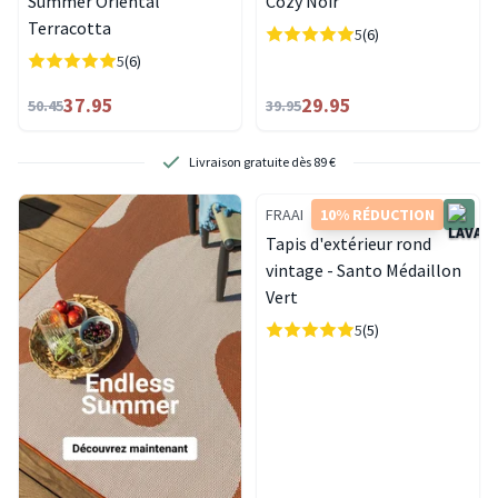
Summer Oriental
Cozy Noir
Terracotta
5
(6)
5
(6)
37.95
29.95
50.45
39.95
Livraison gratuite dès 89 €
FRAAI
10% RÉDUCTION
Tapis d'extérieur rond
vintage - Santo Médaillon
Vert
5
(5)