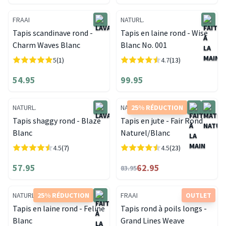
FRAAI
NATURL.
Tapis scandinave rond -
Tapis en laine rond - Wise
Charm Waves Blanc
Blanc No. 001
5
(1)
4.7
(13)
54.95
99.95
NATURL.
NATURL.
25% RÉDUCTION
Tapis shaggy rond - Blaze
Tapis en jute - Fair Rond
Blanc
Naturel/Blanc
4.5
(7)
4.5
(23)
57.95
62.95
83.95
NATURL.
25% RÉDUCTION
FRAAI
OUTLET
Tapis en laine rond - Feline
Tapis rond à poils longs -
Blanc
Grand Lines Weave