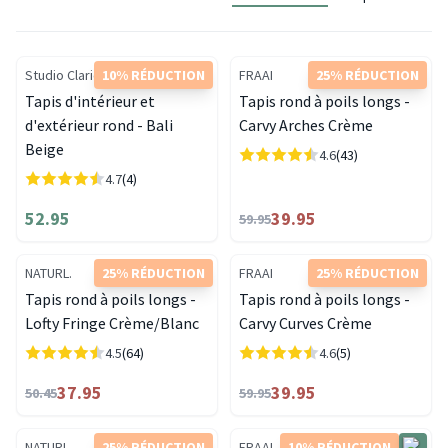
Studio Clarice
10% RÉDUCTION
FRAAI
25% RÉDUCTION
Tapis d'intérieur et
Tapis rond à poils longs -
d'extérieur rond - Bali
Carvy Arches Crème
Beige
4.6
(43)
4.7
(4)
52.95
39.95
59.95
NATURL.
25% RÉDUCTION
FRAAI
25% RÉDUCTION
Tapis rond à poils longs -
Tapis rond à poils longs -
Lofty Fringe Crème/Blanc
Carvy Curves Crème
4.5
(64)
4.6
(5)
37.95
39.95
50.45
59.95
NATURL.
25% RÉDUCTION
FRAAI
10% RÉDUCTION