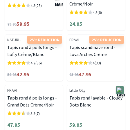
Crème/Noir
4.3
(28)
4.3
(6)
59.95
24.95
79.95
NATURL.
25% RÉDUCTION
FRAAI
25% RÉDUCTION
Tapis rond à poils longs -
Tapis scandinave rond -
Lofty Crème/Blanc
Lova Arches Crème
4.2
(36)
4
(33)
42.95
47.95
56.95
63.95
FRAAI
Little Olly
Tapis rond à poils longs -
Tapis rond lavable - Cloudy
Grand Dots Crème/Noir
Dots Blanc
3.8
(7)
47.95
59.95