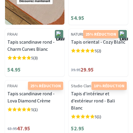
54.95
FRAAI
NATURL.
25% RÉDUCTION
Tapis scandinave rond -
Tapis oriental - Cozy Blanc
Charm Curves Blanc
5
(2)
5
(3)
54.95
29.95
39.95
FRAAI
25% RÉDUCTION
Studio Clarice
10% RÉDUCTION
Tapis scandinave rond -
Tapis d'intérieur et
Lova Diamond Crème
d'extérieur rond - Bali
Blanc
5
(1)
5
(1)
47.95
52.95
63.95