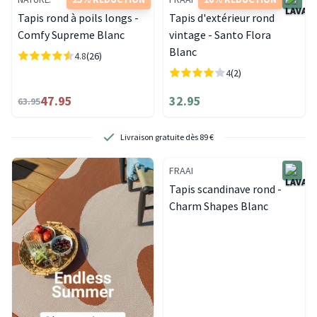
Tapis rond à poils longs -
Tapis d'extérieur rond
Comfy Supreme Blanc
vintage - Santo Flora
Blanc
4.8
(26)
4
(2)
47.95
32.95
63.95
Retours gratuits. Sans tracas, c’est pour nous.
FRAAI
Tapis scandinave rond -
Charm Shapes Blanc