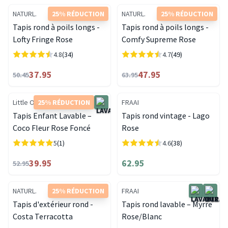
NATURL.
25% RÉDUCTION
NATURL.
25% RÉDUCTION
Tapis rond à poils longs -
Tapis rond à poils longs -
Lofty Fringe Rose
Comfy Supreme Rose
4.8
(34)
4.7
(49)
37.95
47.95
50.45
63.95
Little Olly
25% RÉDUCTION
FRAAI
Tapis Enfant Lavable –
Tapis rond vintage - Lago
Coco Fleur Rose Foncé
Rose
5
(1)
4.6
(38)
39.95
62.95
52.95
NATURL.
25% RÉDUCTION
FRAAI
Tapis d'extérieur rond -
Tapis rond lavable – Myrre
Costa Terracotta
Rose/Blanc