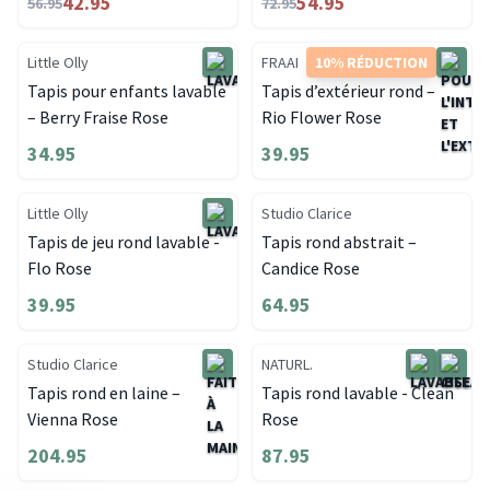
42.95
54.95
56.95
72.95
Little Olly
FRAAI
10% RÉDUCTION
Tapis pour enfants lavable
Tapis d’extérieur rond –
– Berry Fraise Rose
Rio Flower Rose
34.95
39.95
Little Olly
Studio Clarice
Tapis de jeu rond lavable -
Tapis rond abstrait –
Flo Rose
Candice Rose
39.95
64.95
Studio Clarice
NATURL.
Tapis rond en laine –
Tapis rond lavable - Clean
Vienna Rose
Rose
204.95
87.95