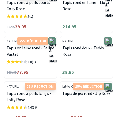
Tapis rond à poils courts –
Tapis rond en laine – Liora
Cozy Rose
Rose
5
(1)
29.95
214.95
39.95
NATURL.
25% RÉDUCTION
NATURL.
Tapis en laine rond - Feline
Tapis rond doux - Teddy
Pastel
Rosa
3.8
(5)
77.95
39.95
103.95
NATURL.
25% RÉDUCTION
Little Olly
25% RÉDUCTION
Tapis rond à poils longs -
Tapis de jeu rond - Jip Rose
Lofty Rose
4.6
(16)