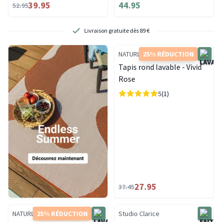
39.95
44.95
52.95
Livraison gratuite dès 89 €
NATURL.
25% RÉDUCTION
Tapis rond lavable - Vivid
Rose
5
(1)
27.95
37.45
NATURL.
25% RÉDUCTION
Studio Clarice