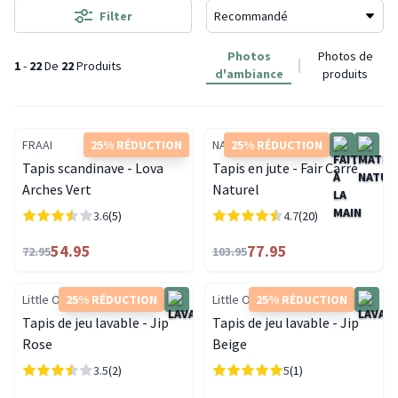
Filter
Photos
Photos de
1
-
22
De
22
Produits
d'ambiance
produits
FRAAI
25% RÉDUCTION
NATURL.
25% RÉDUCTION
Tapis scandinave - Lova
Tapis en jute - Fair Carré
Arches Vert
Naturel
3.6
(5)
4.7
(20)
54.95
77.95
72.95
103.95
Little Olly
25% RÉDUCTION
Little Olly
25% RÉDUCTION
Tapis de jeu lavable - Jip
Tapis de jeu lavable - Jip
Rose
Beige
3.5
(2)
5
(1)