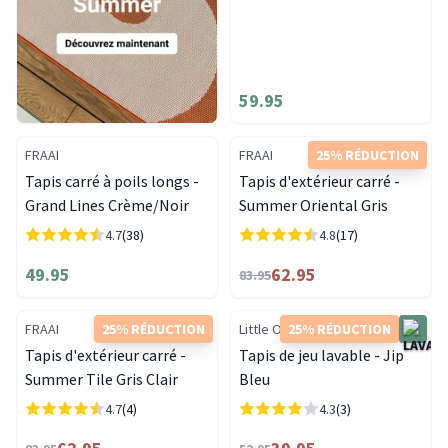
59.95
FRAAI
FRAAI
25% RÉDUCTION
Tapis carré à poils longs -
Tapis d'extérieur carré -
Grand Lines Crème/Noir
Summer Oriental Gris
4.7
(38)
4.8
(17)
49.95
62.95
83.95
FRAAI
25% RÉDUCTION
Little Olly
25% RÉDUCTION
Tapis d'extérieur carré -
Tapis de jeu lavable - Jip
Summer Tile Gris Clair
Bleu
4.7
(4)
4.3
(3)