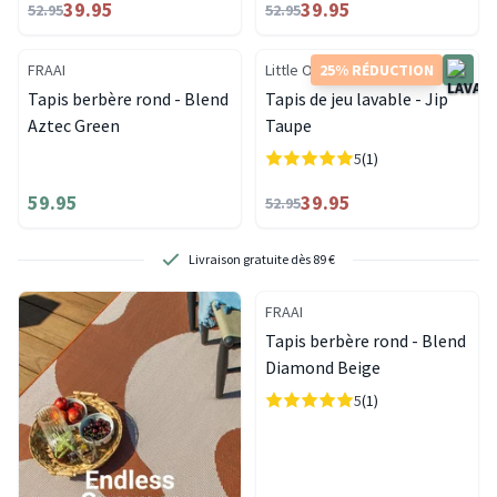
39.95
39.95
52.95
52.95
FRAAI
Little Olly
25% RÉDUCTION
Tapis berbère rond - Blend
Tapis de jeu lavable - Jip
Aztec Green
Taupe
5
(1)
59.95
39.95
52.95
Livraison gratuite dès 89 €
FRAAI
Tapis berbère rond - Blend
Diamond Beige
5
(1)