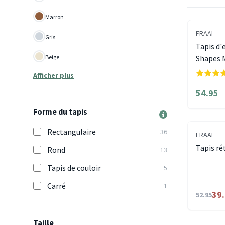
Marron
FRAAI
Gris
Tapis d'
Beige
Shapes 
Afficher plus
54.95
Forme du tapis
Rectangulaire
36
FRAAI
Tapis ré
Rond
13
Tapis de couloir
5
Carré
1
39
52.95
Taille