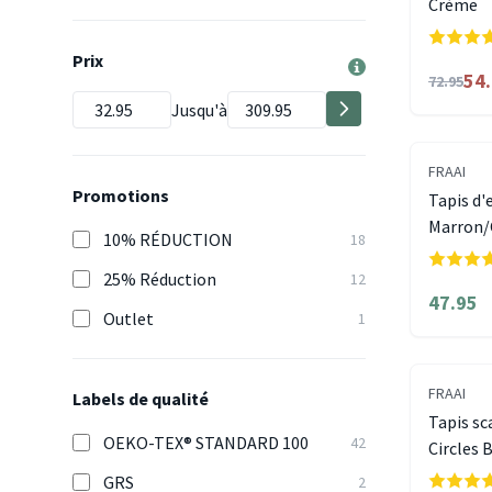
Crème
Prix
54
72.95
Jusqu'à
FRAAI
Promotions
Tapis d'
Marron
10% RÉDUCTION
18
25% Réduction
12
47.95
Outlet
1
FRAAI
Labels de qualité
Tapis sc
OEKO-TEX® STANDARD 100
42
Circles 
GRS
2