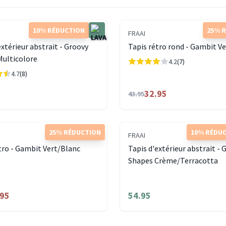
10% RÉDUCTION
25% 
FRAAI
extérieur abstrait - Groovy
Tapis rétro rond - Gambit V
Multicolore
4.2
(7)
4.7
(8)
32.95
43.95
25% RÉDUCTION
10% RÉDU
FRAAI
tro - Gambit Vert/Blanc
Tapis d'extérieur abstrait - 
Shapes Crème/Terracotta
.95
54.95