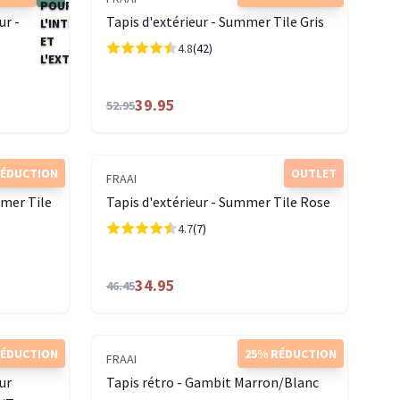
ur -
Tapis d'extérieur - Summer Tile Gris
4.8
(42)
39.95
52.95
RÉDUCTION
OUTLET
FRAAI
mmer Tile
Tapis d'extérieur - Summer Tile Rose
4.7
(7)
34.95
46.45
RÉDUCTION
25% RÉDUCTION
FRAAI
eur
Tapis rétro - Gambit Marron/Blanc