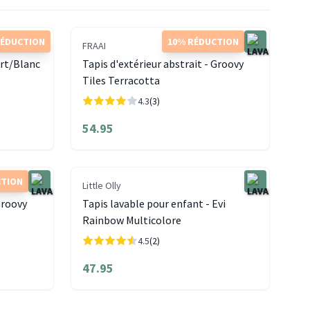
RÉDUCTION
10% RÉDUCTION
FRAAI
ert/Blanc
Tapis d'extérieur abstrait - Groovy
Tiles Terracotta
4.3
(3)
54.95
CTION
Little Olly
Groovy
Tapis lavable pour enfant - Evi
Rainbow Multicolore
4.5
(2)
47.95