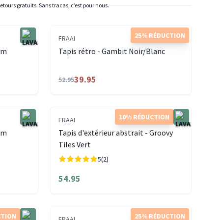
etours gratuits. Sans tracas, c’est pour nous.
25% RÉDUCTION
FRAAI
rm
Tapis rétro - Gambit Noir/Blanc
39.95
52.95
10% RÉDUCTION
FRAAI
rm
Tapis d'extérieur abstrait - Groovy
Tiles Vert
5
(2)
54.95
CTION
25% RÉDUCTION
FRAAI