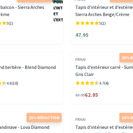
 balcon - Sierra Arches
Tapis d'intérieur et d'extérie
rème
Sierra Arches Beige/Crème
5
(1)
5
(1)
47.95
25% 
FRAAI
nd berbère - Blend Diamond
Tapis d'extérieur carré - Su
Gris Clair
4.8
(10)
4.7
(4)
62.95
83.95
25% RÉDUCTION
10% 
FRAAI
andinave - Lova Diamond
Tapis d'intérieur et d'extéri