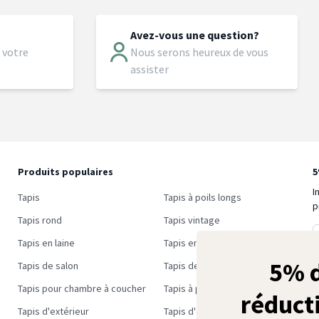
Avez-vous une question?
 votre
Nous serons heureux de vous
assister
Produits populaires
5
I
Tapis
Tapis à poils longs
p
Tapis rond
Tapis vintage
Tapis en laine
Tapis en jute
5% 
Tapis de salon
Tapis de couloir
Tapis pour chambre à coucher
Tapis à petit prix
réduct
Tapis d'extérieur
Tapis d'extérieur à petit prix