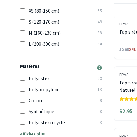
XS (80-150 cm)
55
S (120-170 cm)
49
FRAAI
Tapis ré
M (160-230 cm)
38
L (200-300 cm)
34
39
52.95
Matières
FRAAI
Polyester
20
Tapis ro
Polypropylène
13
Naturel
Coton
9
62.95
Synthétique
8
Polyester recyclé
3
Afficher plus
FRAAI