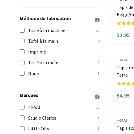
Tapis de
Beige/C
Méthode de fabrication
Tissé à la machine
35
52.95
Tufté à la main
9
Imprimé
8
FRAAI
Tissé à la main
2
Tapis ro
Noué
1
Terra
Marques
54.95
FRAAI
53
Studio Clarice
1
FRAAI
Tapis sc
Little Olly
1