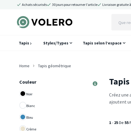
Achats sécurisés
30 jours pour retourner l'article
Livraison gratuite à
Tapis
Styles/Types
Tapis selon l’espace
Home
Tapis géométrique
Tapis
Couleur
Noir
Créez une 
ajoutent u
Blanc
Bleu
1
-
25
De
55
P
Crème