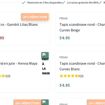
Paiement en 3 fois disponible
Livraison gratuite dès 89 €
R
25% RÉDUCTION
FRAAI
tro - Gambit Lilas/Blanc
Tapis scandinave rond - Cha
Curves Beige
.95
54.95
FRAAI
nd en jute - Henna Maya
Tapis scandinave rond - Cha
Curves Blanc
5
(3)
5
(3)
54.95
10% RÉDUCTION
10% RÉDU
FRAAI