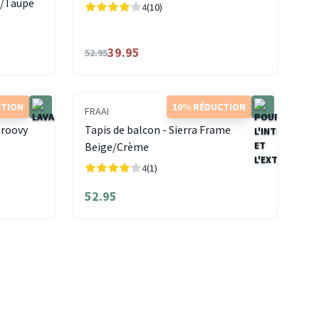
c/Taupe
4
(10)
39.95
52.95
CTION
10% RÉDUCTION
FRAAI
Groovy
Tapis de balcon - Sierra Frame
Beige/Crème
4
(1)
52.95