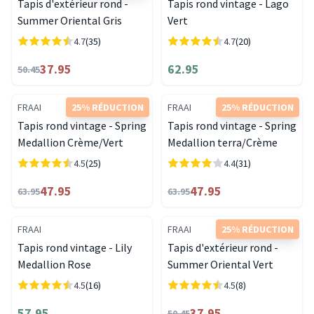
Tapis d'extérieur rond -
Tapis rond vintage - Lago
Summer Oriental Gris
Vert
4.7
(35)
4.7
(20)
37.95
62.95
50.45
FRAAI
25% RÉDUCTION
FRAAI
25% RÉDUCTION
Tapis rond vintage - Spring
Tapis rond vintage - Spring
Medallion Crème/Vert
Medallion terra/Crème
4.5
(25)
4.4
(31)
47.95
47.95
63.95
63.95
FRAAI
FRAAI
25% RÉDUCTION
Tapis rond vintage - Lily
Tapis d'extérieur rond -
Medallion Rose
Summer Oriental Vert
4.5
(16)
4.5
(8)
57.95
37.95
50.45