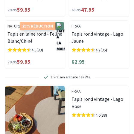
59.95
47.95
79.95
63.95
NATURL.
25% RÉDUCTION
FRAAI
Tapis en laine rond - Feline
Tapis rond vintage - Lago
Blanc/Chiné
Jaune
4.5
(83)
4.7
(35)
59.95
62.95
79.95
Retours gratuits. Sans tracas, c’est pour nous.
FRAAI
Tapis rond vintage - Lago
Rose
4.6
(38)