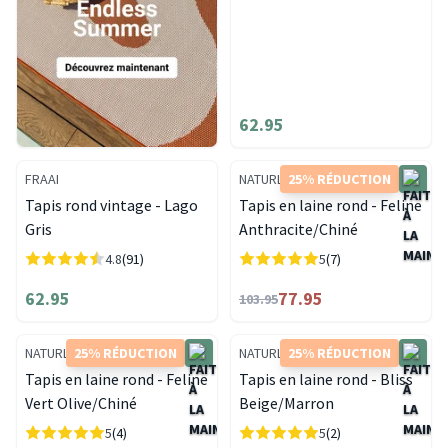
62.95
FRAAI
NATURL.
25% RÉDUCTION
Tapis rond vintage - Lago
Tapis en laine rond - Feline
Gris
Anthracite/Chiné
4.8
(91)
5
(7)
62.95
77.95
103.95
NATURL.
25% RÉDUCTION
NATURL.
25% RÉDUCTION
Tapis en laine rond - Feline
Tapis en laine rond - Bliss
Vert Olive/Chiné
Beige/Marron
5
(4)
5
(2)