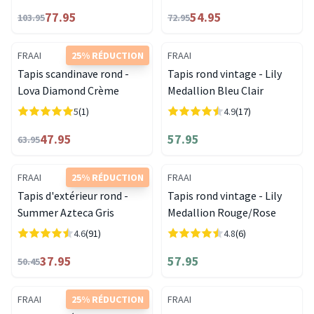
77.95
54.95
103.95
72.95
FRAAI
25% RÉDUCTION
FRAAI
Tapis scandinave rond -
Tapis rond vintage - Lily
Lova Diamond Crème
Medallion Bleu Clair
5
(1)
4.9
(17)
47.95
57.95
63.95
FRAAI
25% RÉDUCTION
FRAAI
Tapis d'extérieur rond -
Tapis rond vintage - Lily
Summer Azteca Gris
Medallion Rouge/Rose
4.6
(91)
4.8
(6)
37.95
57.95
50.45
FRAAI
25% RÉDUCTION
FRAAI