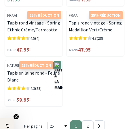
FRAAI
25% RÉDUCTION
FRAAI
25% RÉDUCTION
Tapis rond vintage - Spring
Tapis rond vintage - Spring
Ethnic Crème/Terracotta
Medallion Vert/Crème
4.5
(4)
4.3
(29)
47.95
47.95
63.95
63.95
NATURL.
25% RÉDUCTION
Tapis en laine rond - Feline
Blanc
4.3
(28)
59.95
79.95
Per pagina
1
2