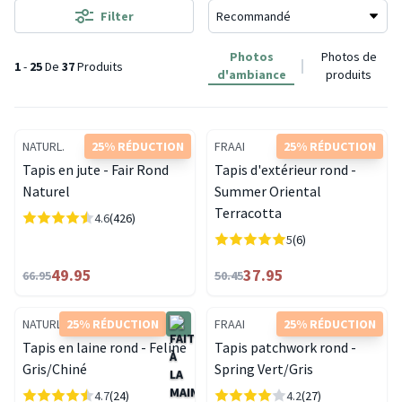
Filter
Photos
Photos de
1
-
25
De
37
Produits
d'ambiance
produits
NATURL.
25% RÉDUCTION
FRAAI
25% RÉDUCTION
Tapis en jute - Fair Rond
Tapis d'extérieur rond -
Naturel
Summer Oriental
Terracotta
4.6
(426)
5
(6)
49.95
37.95
66.95
50.45
NATURL.
25% RÉDUCTION
FRAAI
25% RÉDUCTION
Tapis en laine rond - Feline
Tapis patchwork rond -
Gris/Chiné
Spring Vert/Gris
4.7
(24)
4.2
(27)