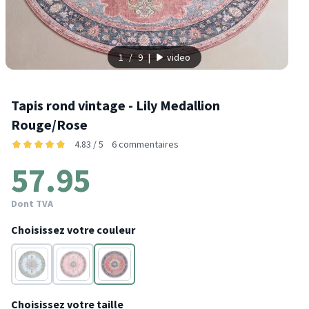
1
/
9
|
video
Tapis rond vintage - Lily Medallion
Rouge/Rose
4.83 / 5
6 commentaires
57.95
Dont TVA
Choisissez votre couleur
Bleu
Rose
Rouge
Choisissez votre taille