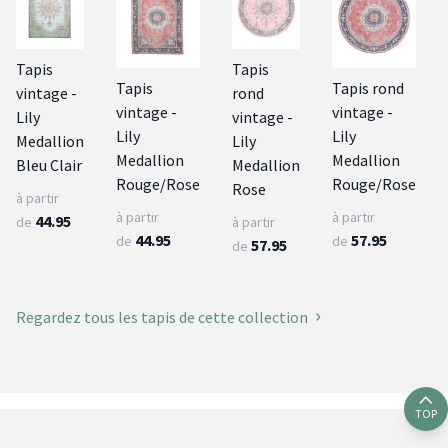
Tapis
Tapis
Tapis
Tapis rond
vintage -
rond
vintage -
vintage -
Lily
vintage -
Lily
Lily
Medallion
Lily
Medallion
Medallion
Bleu Clair
Medallion
Rouge/Rose
Rouge/Rose
Rose
à partir
à partir
à partir
44.95
de
à partir
44.95
57.95
de
de
57.95
de
Regardez tous les tapis de cette collection
TOP