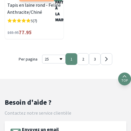
Tapis en laine rond - Feline
Anthracite/Chiné
5
(7)
77.95
103.95
Per pagina
1
2
3
TOP
Besoin d'aide ?
Contactez notre service clientèle
Envoyez un email