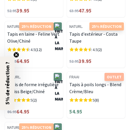
39.95
47.95
52.95
63.95
NATURL.
25% RÉDUCTION
NATURL.
25% RÉDUCTION
Tapis en laine - Feline Vert
Tapis d'extérieur - Costa
Olive/Chiné
Taupe
4.5
(12)
4.5
(2)
64.95
39.95
86.95
52.95
5% de réduction ?
NATURL.
FRAAI
OUTLET
Tapis de forme irrégulière
Tapis à poils longs - Blend
- Bliss Beige/Chiné
Crème/Bleu
5
(2)
5
(8)
64.95
54.95
86.95
NATURL.
25% RÉDUCTION