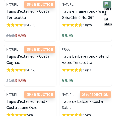
NATURL.
25% RÉDUCTION
NATURL.
Tapis d'extérieur - Costa
Tapis en laine rond - Wise
Terracotta
Gris/Chiné No. 367
4.4
(9)
4.8
(26)
39.95
99.95
52.95
NATURL.
25% RÉDUCTION
FRAAI
Tapis d'extérieur - Costa
Tapis berbère rond - Blend
Cognac
Aztec Terracotta
4.7
(7)
4.6
(18)
39.95
59.95
52.95
NATURL.
25% RÉDUCTION
NATURL.
25% RÉDUCTION
Tapis d'extérieur rond -
Tapis de balcon - Costa
Costa Jaune Ocre
Sable
5
(3)
4.5
(2)