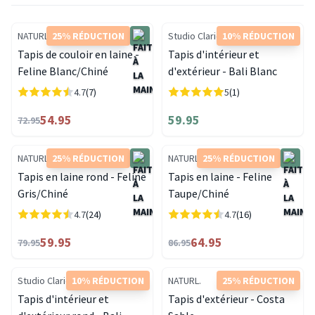
NATURL.
25% RÉDUCTION
Studio Clarice
10% RÉDUCTION
Tapis de couloir en laine -
Tapis d'intérieur et
Feline Blanc/Chiné
d'extérieur - Bali Blanc
4.7
(7)
5
(1)
54.95
59.95
72.95
NATURL.
25% RÉDUCTION
NATURL.
25% RÉDUCTION
Tapis en laine rond - Feline
Tapis en laine - Feline
Gris/Chiné
Taupe/Chiné
4.7
(24)
4.7
(16)
59.95
64.95
79.95
86.95
Studio Clarice
10% RÉDUCTION
NATURL.
25% RÉDUCTION
Tapis d'intérieur et
Tapis d'extérieur - Costa