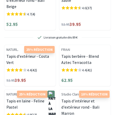
d'extérieur rond - Bali
Sable
Beige
4.6
(37)
4.7
(4)
52.95
39.95
52.95
Livraison gratuite dès 89 €
NATURL.
25% RÉDUCTION
FRAAI
Tapis d'extérieur - Costa
Tapis berbère - Blend
Vert
Aztec Terracotta
4.4
(42)
4.4
(41)
39.95
62.95
52.95
NATURL.
25% RÉDUCTION
Studio Clarice
10% RÉDUCTION
Tapis en laine - Feline
Tapis d'intérieur et
Pastel
d'extérieur rond - Bali
Marron
4.9
(13)