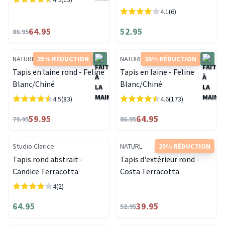
4.1
(6)
64.95
52.95
86.95
NATURL.
25% RÉDUCTION
NATURL.
25% RÉDUCTION
Tapis en laine rond - Feline
Tapis en laine - Feline
Blanc/Chiné
Blanc/Chiné
4.5
(83)
4.6
(173)
59.95
64.95
79.95
86.95
Studio Clarice
NATURL.
25% RÉDUCTION
Tapis rond abstrait -
Tapis d'extérieur rond -
Candice Terracotta
Costa Terracotta
4
(2)
64.95
39.95
52.95