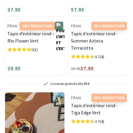
37.95
57.95
FRAAI
10% RÉDUCTION
FRAAI
25% RÉDUCTION
Tapis d’extérieur rond –
Tapis d'extérieur rond -
Rio Flower Vert
Summer Azteca
Terracotta
5
(1)
4.7
(4)
39.95
37.95
50.45
Retours gratuits. Sans tracas, c’est pour nous.
FRAAI
10% RÉDUCTION
Tapis d'extérieur rond -
Tiga Edge Vert
4.7
(4)