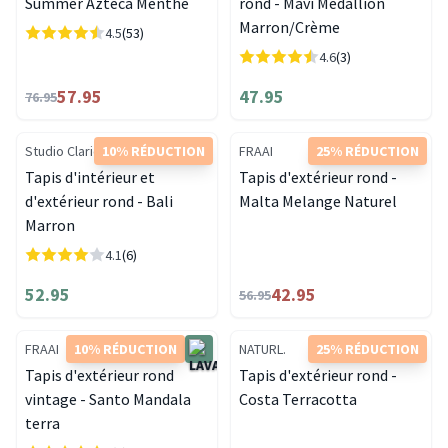
Summer Azteca Menthe
rond - Mavi Medallion
Marron/Crème
4.5
(53)
4.6
(3)
57.95
47.95
76.95
Studio Clarice
10% RÉDUCTION
FRAAI
25% RÉDUCTION
Tapis d'intérieur et
Tapis d'extérieur rond -
d'extérieur rond - Bali
Malta Melange Naturel
Marron
4.1
(6)
52.95
42.95
56.95
FRAAI
10% RÉDUCTION
NATURL.
25% RÉDUCTION
Tapis d'extérieur rond
Tapis d'extérieur rond -
vintage - Santo Mandala
Costa Terracotta
terra