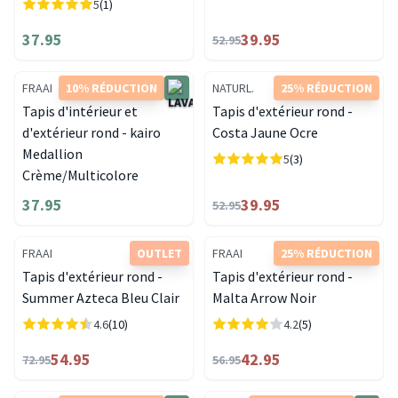
5
(1)
37.95
39.95
52.95
FRAAI
10% RÉDUCTION
NATURL.
25% RÉDUCTION
Tapis d'intérieur et
Tapis d'extérieur rond -
d'extérieur rond - kairo
Costa Jaune Ocre
Medallion
5
(3)
Crème/Multicolore
37.95
39.95
52.95
FRAAI
OUTLET
FRAAI
25% RÉDUCTION
Tapis d'extérieur rond -
Tapis d'extérieur rond -
Summer Azteca Bleu Clair
Malta Arrow Noir
4.6
(10)
4.2
(5)
54.95
42.95
72.95
56.95