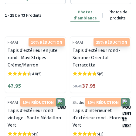
Photos
Photos de
1
-
25
De
73
Produits
d'ambiance
produits
FRAAI
10% RÉDUCTION
FRAAI
25% RÉDUCTION
Tapis d'extérieur en jute
Tapis d'extérieur rond -
rond - Mavi Stripes
Summer Oriental
Crème/Marron
Terracotta
4.8
(5)
5
(6)
47.95
37.95
50.45
FRAAI
10% RÉDUCTION
Studio Clarice
10% RÉDUCTION
Tapis d'extérieur rond
Tapis d'intérieur et
vintage - Santo Médaillon
d'extérieur rond - Florence
Vert
Vert
5
(5)
5
(1)