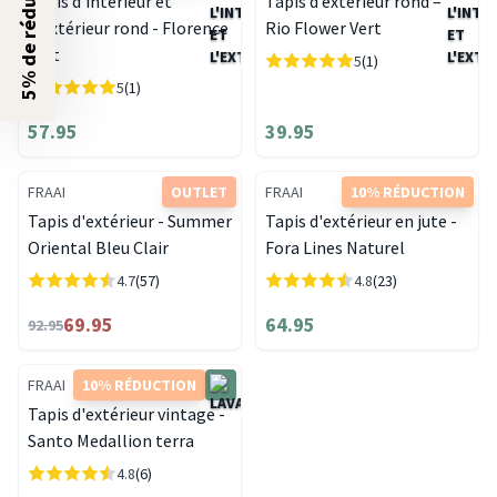
5% de réduction ?
Tapis d'intérieur et
Tapis d’extérieur rond –
d'extérieur rond - Florence
Rio Flower Vert
Vert
5
(1)
5
(1)
57.95
39.95
FRAAI
OUTLET
FRAAI
10% RÉDUCTION
Tapis d'extérieur - Summer
Tapis d'extérieur en jute -
Oriental Bleu Clair
Fora Lines Naturel
4.7
(57)
4.8
(23)
69.95
64.95
92.95
FRAAI
10% RÉDUCTION
Tapis d'extérieur vintage -
Santo Medallion terra
4.8
(6)