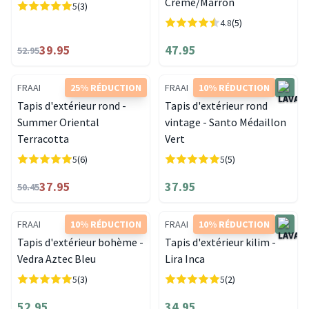
Crème/Marron
5
(3)
4.8
(5)
39.95
47.95
52.95
FRAAI
25% RÉDUCTION
FRAAI
10% RÉDUCTION
Tapis d'extérieur rond -
Tapis d'extérieur rond
Summer Oriental
vintage - Santo Médaillon
Terracotta
Vert
5
(6)
5
(5)
37.95
37.95
50.45
FRAAI
10% RÉDUCTION
FRAAI
10% RÉDUCTION
Tapis d'extérieur bohème -
Tapis d'extérieur kilim -
Vedra Aztec Bleu
Lira Inca
5
(3)
5
(2)
52.95
34.95