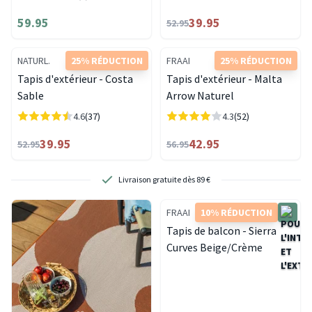
59.95
39.95
52.95
NATURL.
25% RÉDUCTION
FRAAI
25% RÉDUCTION
Tapis d'extérieur - Costa
Tapis d'extérieur - Malta
Sable
Arrow Naturel
4.6
(37)
4.3
(52)
39.95
42.95
52.95
56.95
Livraison gratuite dès 89 €
Re
FRAAI
10% RÉDUCTION
Tapis de balcon - Sierra
Curves Beige/Crème