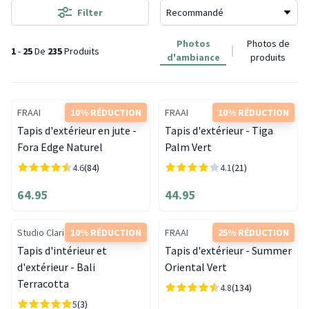
Filter
Photos
Photos de
1
-
25
De
235
Produits
d'ambiance
produits
FRAAI
10% RÉDUCTION
FRAAI
10% RÉDUCTION
Tapis d'extérieur en jute -
Tapis d'extérieur - Tiga
Fora Edge Naturel
Palm Vert
4.6
(84)
4.1
(21)
64.95
44.95
Studio Clarice
10% RÉDUCTION
FRAAI
25% RÉDUCTION
Tapis d'intérieur et
Tapis d'extérieur - Summer
d'extérieur - Bali
Oriental Vert
Terracotta
4.8
(134)
5
(3)