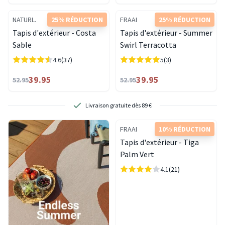
NATURL.
25% RÉDUCTION
FRAAI
25% RÉDUCTION
Tapis d'extérieur - Costa
Tapis d'extérieur - Summer
Sable
Swirl Terracotta
4.6
(37)
5
(3)
39.95
39.95
52.95
52.95
Retours gratuits. Sans tracas, c’est pour nous.
FRAAI
10% RÉDUCTION
Tapis d'extérieur - Tiga
Palm Vert
4.1
(21)