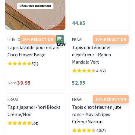
44.95
Little Olly
25% RÉDUCTION
FRAAI
10% RÉDUCTION
Tapis lavable pour enfant -
Tapis d'intérieur et
Coco Flower Beige
d'extérieur - Ranch
Mandala Vert
5
(1)
4.7
(7)
39.95
52.95
52.95
FRAAI
FRAAI
10% RÉDUCTION
Tapis japandi - Yori Blocks
Tapis d'extérieur en jute
Crème/Noir
rond - Mavi Stripes
Crème/Marron
5
(4)
4.8
(5)