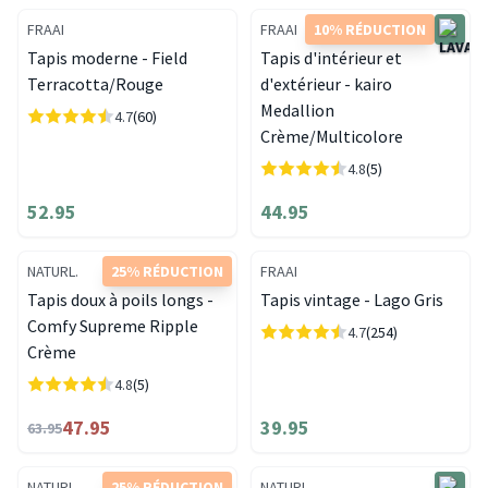
FRAAI
FRAAI
10% RÉDUCTION
Tapis moderne - Field
Tapis d'intérieur et
Terracotta/Rouge
d'extérieur - kairo
Medallion
4.7
(60)
Crème/Multicolore
4.8
(5)
52.95
44.95
NATURL.
25% RÉDUCTION
FRAAI
Tapis doux à poils longs -
Tapis vintage - Lago Gris
Comfy Supreme Ripple
4.7
(254)
Crème
4.8
(5)
47.95
39.95
63.95
NATURL.
25% RÉDUCTION
NATURL.