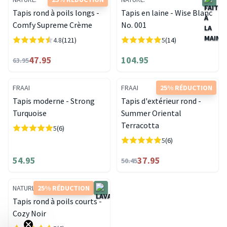
Tapis rond à poils longs -
Tapis en laine - Wise Blanc
Comfy Supreme Crème
No. 001
4.8
(121)
5
(14)
47.95
104.95
63.95
FRAAI
FRAAI
25% RÉDUCTION
Tapis moderne - Strong
Tapis d'extérieur rond -
Turquoise
Summer Oriental
Terracotta
5
(6)
5
(6)
54.95
37.95
50.45
NATURL.
25% RÉDUCTION
Tapis rond à poils courts -
Cozy Noir