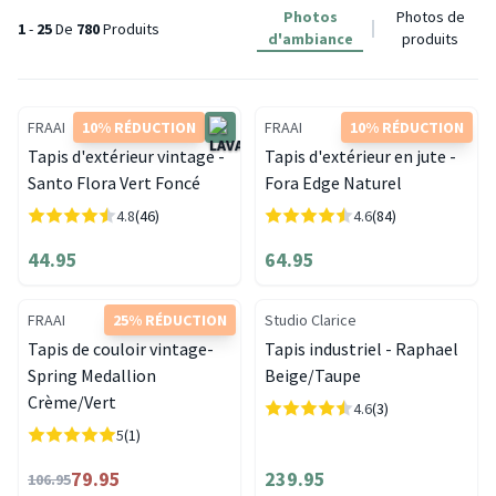
Photos
Photos de
1
-
25
De
780
Produits
d'ambiance
produits
FRAAI
10% RÉDUCTION
FRAAI
10% RÉDUCTION
Tapis d'extérieur vintage -
Tapis d'extérieur en jute -
Santo Flora Vert Foncé
Fora Edge Naturel
4.8
(46)
4.6
(84)
44.95
64.95
FRAAI
25% RÉDUCTION
Studio Clarice
Tapis de couloir vintage-
Tapis industriel - Raphael
Spring Medallion
Beige/Taupe
Crème/Vert
4.6
(3)
5
(1)
79.95
239.95
106.95