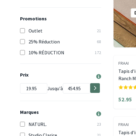
Promotions
Outlet
21
25% Réduction
68
10% RÉDUCTION
172
FRAAI
Tapis d'i
Prix
Ranch M
Jusqu'à
52.95
Marques
NATURL.
23
FRAAI
Tapis d'i
Studio Clarice
21