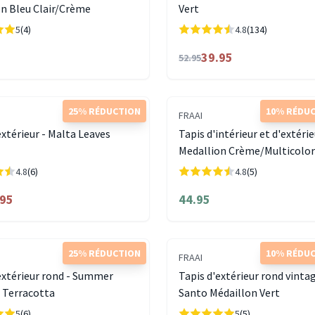
n Bleu Clair/Crème
Vert
5
(4)
4.8
(134)
39.95
52.95
25% RÉDUCTION
10% RÉDU
FRAAI
extérieur - Malta Leaves
Tapis d'intérieur et d'extérie
Medallion Crème/Multicolo
4.8
(6)
4.8
(5)
.95
44.95
25% RÉDUCTION
10% RÉDU
FRAAI
extérieur rond - Summer
Tapis d'extérieur rond vintag
 Terracotta
Santo Médaillon Vert
5
(6)
5
(5)