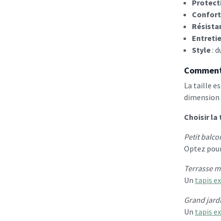
Protect
Confort
Résista
Entretie
Style
: 
Comment c
La taille e
dimension a
Choisir la 
Petit balco
Optez pou
Terrasse m
Un
tapis e
Grand jardi
Un
tapis e