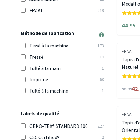
Medallio
FRAAI
219
44.95
Méthode de fabrication
Tissé à la machine
173
FRAAI
Tressé
19
Tapis d'
Naturel
Tufté à la main
1
Imprimé
68
42
56.95
Tufté à la machine
1
Labels de qualité
FRAAI
Tapis d'
OEKO-TEX® STANDARD 100
227
Oriental
C2C Certified®
2