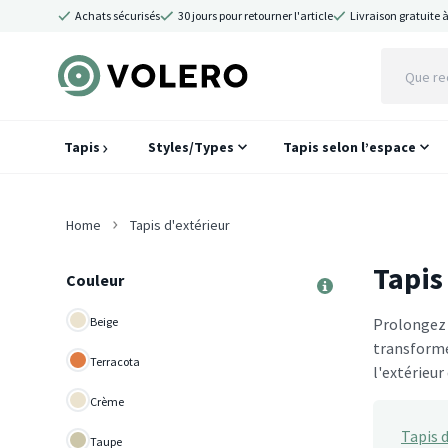
Achats sécurisés
30 jours pour retourner l'article
Livraison gratuite à
Tapis
Styles/Types
Tapis selon l’espace
Home
Tapis d'extérieur
Tapis
Couleur
Beige
Prolongez l
transformer
Terracota
l'extérieur 
Crème
Tapis d
Taupe