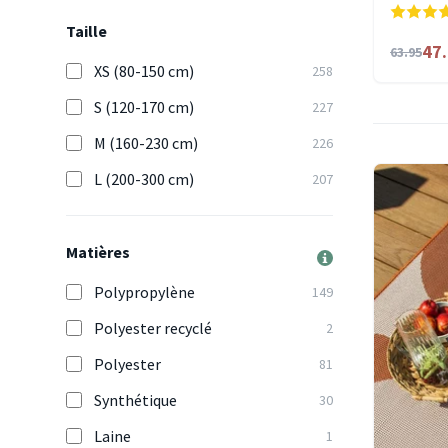
Taille
47
63.95
XS (80-150 cm)
258
S (120-170 cm)
227
M (160-230 cm)
226
L (200-300 cm)
207
Matières
Polypropylène
149
Polyester recyclé
2
Polyester
81
Synthétique
30
Laine
1