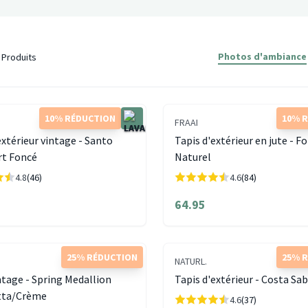
Photos d'ambiance
Produits
10% RÉDUCTION
10% 
FRAAI
extérieur vintage - Santo
Tapis d'extérieur en jute - F
rt Foncé
Naturel
4.8
(46)
4.6
(84)
64.95
25% RÉDUCTION
25% 
NATURL.
ntage - Spring Medallion
Tapis d'extérieur - Costa Sab
tta/Crème
4.6
(37)