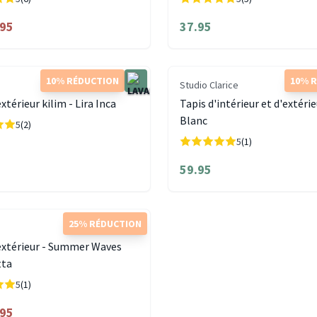
.95
37.95
10% RÉDUCTION
10% 
Studio Clarice
xtérieur kilim - Lira Inca
Tapis d'intérieur et d'extérie
Blanc
5
(2)
5
(1)
59.95
25% RÉDUCTION
extérieur - Summer Waves
tta
5
(1)
.95