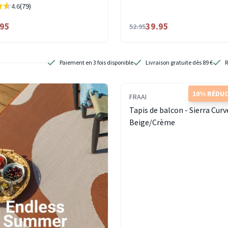
4.6
(79)
.95
39.95
52.95
Paiement en 3 fois disponible
Livraison gratuite dès 89 €
R
10% RÉDU
FRAAI
Tapis de balcon - Sierra Curv
Beige/Crème