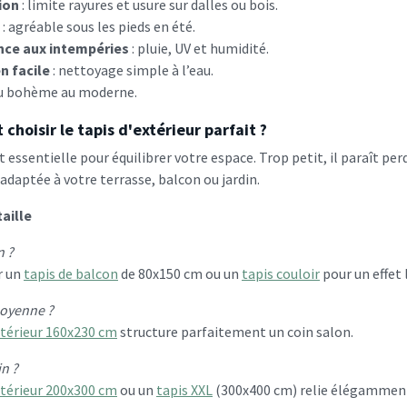
ion
: limite rayures et usure sur dalles ou bois.
: agréable sous les pieds en été.
nce aux intempéries
: pluie, UV et humidité.
n facile
: nettoyage simple à l’eau.
du bohème au moderne.
hoisir le tapis d'extérieur parfait ?
st essentielle pour équilibrer votre espace. Trop petit, il paraît pe
daptée à votre terrasse, balcon ou jardin.
taille
n ?
r un
tapis de balcon
de 80x150 cm ou un
tapis couloir
pour un effet
oyenne ?
xtérieur 160x230 cm
structure parfaitement un coin salon.
n ?
xtérieur 200x300 cm
ou un
tapis XXL
(300x400 cm) relie élégamment