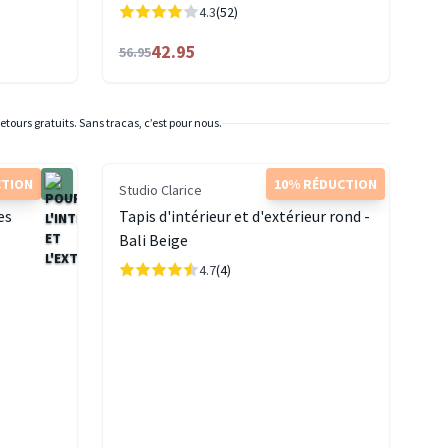
4.3
(52)
42.95
56.95
etours gratuits. Sans tracas, c’est pour nous.
CTION
10% RÉDUCTION
Studio Clarice
es
Tapis d'intérieur et d'extérieur rond -
Bali Beige
4.7
(4)