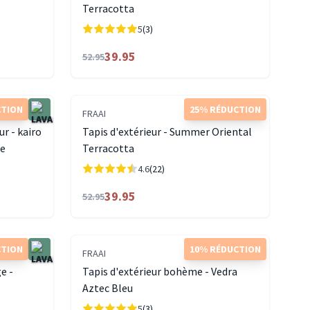
Terracotta
5
(3)
39.95
52.95
CTION
25% RÉDUCTION
FRAAI
ur - kairo
Tapis d'extérieur - Summer Oriental
re
Terracotta
4.6
(22)
39.95
52.95
CTION
10% RÉDUCTION
FRAAI
e -
Tapis d'extérieur bohème - Vedra
Aztec Bleu
5
(3)