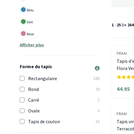
Bleu
Vert
1
-
25
De
264
Rose
Afficher plus
FRAAI
Tapis d'
Forme du tapis
Flora Ve
Rectangulaire
160
44.95
Rond
76
Carré
2
Ovale
3
FRAAI
Tapis de couloir
Tapis vi
22
Terraco