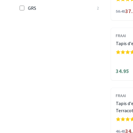
GRS
2
37
50.45
FRAAI
Tapis d'e
34.95
FRAAI
Tapis d'
Terraco
34
46.45