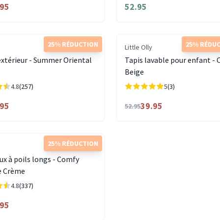
.95
52.95
25% RÉDUCTION
25% RÉDU
Little Olly
extérieur - Summer Oriental
Tapis lavable pour enfant - 
Beige
4.8
(257)
5
(3)
.95
39.95
52.95
25% RÉDUCTION
ux à poils longs - Comfy
e Crème
4.8
(337)
.95