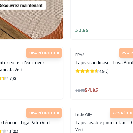
52.95
10% RÉDUCTION
25% 
FRAAI
ntérieur et d'extérieur -
Tapis scandinave - Lova Bor
andala Vert
4.5
(2)
4.7
(8)
54.95
72.95
10% RÉDUCTION
25% RÉDU
Little Olly
extérieur - Tiga Palm Vert
Tapis lavable pour enfant - 
Vert
4.1
(21)