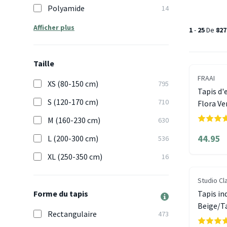
Polyamide
14
Afficher plus
1
-
25
De
827
Taille
FRAAI
XS (80-150 cm)
795
Tapis d'
S (120-170 cm)
710
Flora Ve
M (160-230 cm)
630
44.95
L (200-300 cm)
536
XL (250-350 cm)
16
Studio Cl
Forme du tapis
Tapis in
Beige/T
Rectangulaire
473