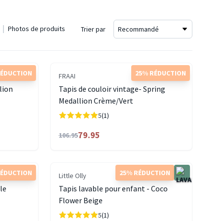
Photos de produits
Trier par
RÉDUCTION
25% RÉDUCTION
FRAAI
lion
Tapis de couloir vintage- Spring
Medallion Crème/Vert
5
(1)
79.95
106.95
RÉDUCTION
25% RÉDUCTION
Little Olly
le
Tapis lavable pour enfant - Coco
Flower Beige
5
(1)