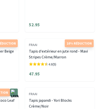
52.95
RÉDUCTION
10% RÉDUCTION
FRAAI
der Beige
Tapis d'extérieur en jute rond - Mavi
Stripes Crème/Marron
4.8
(5)
47.95
CTION
FRAAI
Coco Leaf
Tapis japandi - Yori Blocks
Crème/Noir