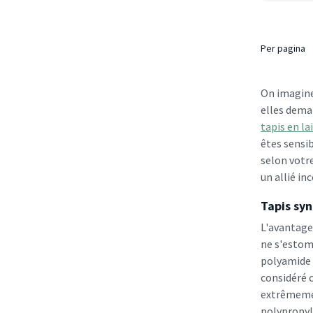
Per pagina
On imagine
elles deman
tapis en la
êtes sensib
selon votre
un allié in
Tapis syn
L'avantage
ne s'estom
polyamide t
considéré 
extrêmement
polypropyl