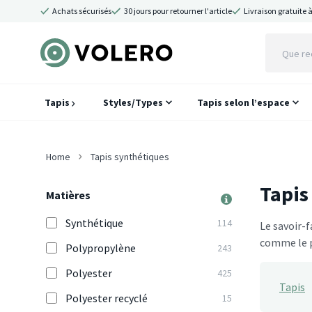
Achats sécurisés
30 jours pour retourner l'article
Livraison gratuite à
Tapis
Styles/Types
Tapis selon l’espace
Home
Tapis synthétiques
Tapis
Matières
Synthétique
114
Le savoir-f
comme le p
Polypropylène
243
Polyester
425
Tapis
Polyester recyclé
15