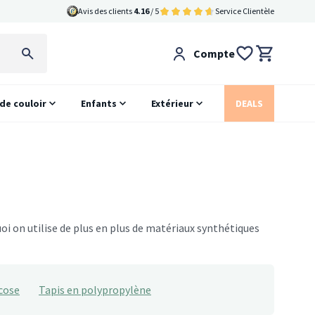
Avis des clients
4.16
/ 5
Service Clientèle
Compte
 de couloir
Enfants
Extérieur
DEALS
uoi on utilise de plus en plus de matériaux synthétiques
scose
Tapis en polypropylène