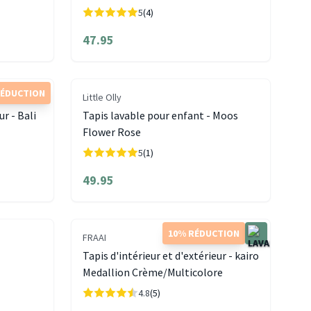
5
(4)
47.95
RÉDUCTION
Little Olly
ur - Bali
Tapis lavable pour enfant - Moos
Flower Rose
5
(1)
49.95
10% RÉDUCTION
FRAAI
Tapis d'intérieur et d'extérieur - kairo
Medallion Crème/Multicolore
4.8
(5)