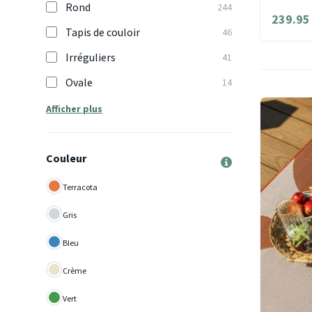
Rond
244
239.95
Tapis de couloir
46
Irréguliers
41
Ovale
14
Afficher plus
Couleur
Terracota
Gris
Bleu
Crème
Vert