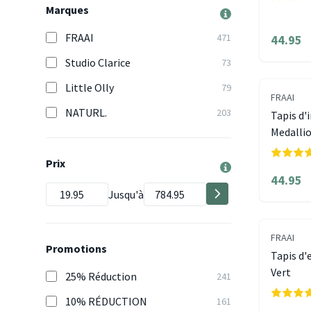
Marques
FRAAI
471
44.95
Studio Clarice
73
Little Olly
79
FRAAI
NATURL.
203
Tapis d'i
Medallio
Prix
44.95
Jusqu'à
FRAAI
Promotions
Tapis d'
Vert
25% Réduction
241
10% RÉDUCTION
161