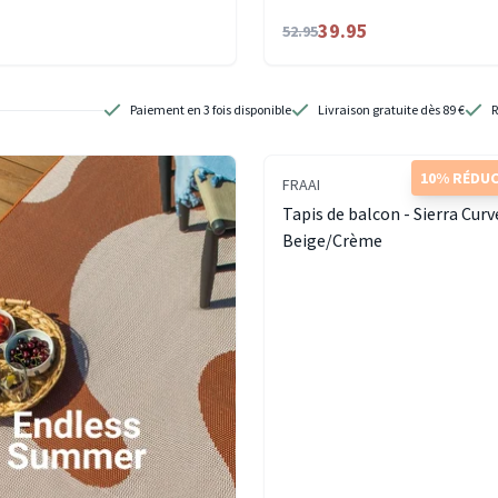
39.95
52.95
Paiement en 3 fois disponible
Livraison gratuite dès 89 €
R
10% RÉDU
FRAAI
Tapis de balcon - Sierra Curv
Beige/Crème