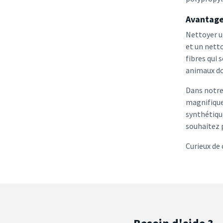
Avantage
Nettoyer un
et un netto
fibres qui
animaux dom
Dans notre
magnifiqu
synthétique
souhaitez p
Curieux de