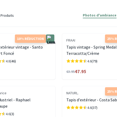
Photos d'ambiance
Produits
10% RÉDUCTION
25% 
FRAAI
extérieur vintage - Santo
Tapis vintage - Spring Medal
rt Foncé
Terracotta/Crème
4.8
(46)
4.6
(79)
47.95
63.95
25% 
arice
NATURL.
dustriel - Raphael
Tapis d'extérieur - Costa Sab
aupe
4.6
(37)
4.6
(3)