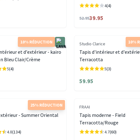
4
(4)
39.95
52.95
10% RÉDUCTION
10% 
Studio Clarice
ntérieur et d'extérieur - kairo
Tapis d'intérieur et d'extérie
n Bleu Clair/Crème
Terracotta
5
(4)
5
(3)
59.95
25% RÉDUCTION
FRAAI
extérieur - Summer Oriental
Tapis moderne - Field
Terracotta/Rouge
4.8
(134)
4.7
(60)