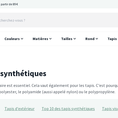
 partir de 89 €
Couleurs
Matières
Tailles
Rond
Tapis
 synthétiques
aire est essentiel. Cela vaut également pour les tapis. C'est pourq
olyester, le polyamide (aussi appelé nylon) ou le polypropylène.
Tapis d'extérieur
Top 10 des tapis synthétiques
Tapis vi