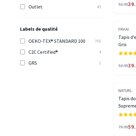
39
52.95
Outlet
45
Labels de qualité
FRAAI
Tapis d'
OEKO-TEX® STANDARD 100
765
Gris
C2C Certified®
4
GRS
2
39
52.95
NATURL.
Tapis do
Suprem
59
79.95