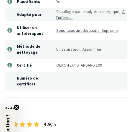
Plastifiants
Yes
Chauffage par le sol, Anti allergique,
À
Adapté pour
l'intérieur
Utiliser un
Sous-tapis antidérapant - Supreme
antidérapant
Méthode de
Un aspirateur, Assommer
nettoyage
Certifié
OEKO-TEX® STANDARD 100
Numéro de
certificat
Avis
4.9
/ 5