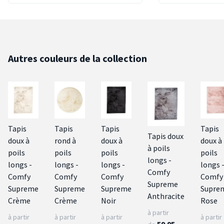
Autres couleurs de la collection
Tapis
Tapis
Tapis
Tapis
Tapis doux
doux à
rond à
doux à
doux à
à poils
poils
poils
poils
poils
longs -
longs -
longs -
longs -
longs 
Comfy
Comfy
Comfy
Comfy
Comfy
Supreme
Supreme
Supreme
Supreme
Supre
Anthracite
Crème
Crème
Noir
Rose
à partir
à partir
à partir
à partir
à partir