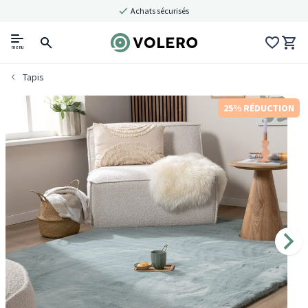
Achats sécurisés
menu
Tapis
25% RÉDUCTION