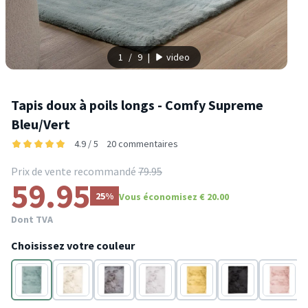
1
/
9
|
video
Tapis doux à poils longs - Comfy Supreme
Bleu/Vert
4.9 / 5
20 commentaires
Prix de vente recommandé
79.95
59.95
25%
Vous économisez € 20.00
Dont TVA
Choisissez votre couleur
Bleu
Crème
Gris
Gris
Jaune
Noir
Rose