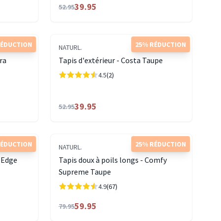
39.95
52.95
RÉDUCTION
25% RÉDUCTION
NATURL.
ora
Tapis d'extérieur - Costa Taupe
4.5
(2)
39.95
52.95
RÉDUCTION
25% RÉDUCTION
NATURL.
a Edge
Tapis doux à poils longs - Comfy
Supreme Taupe
4.9
(67)
59.95
79.95