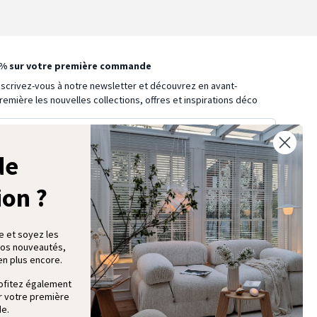
% sur votre première commande
nscrivez-vous à notre newsletter et découvrez en avant-
remière les nouvelles collections, offres et inspirations déco
de
Je m’inscris
ion ?
e et soyez les
nos nouveautés,
en plus encore.
ofitez également
r votre première
e.