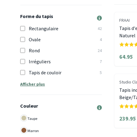
Forme du tapis
FRAAI
Tapis d'
Rectangulaire
42
Naturel
Ovale
4
Rond
24
64.95
Irréguliers
7
Tapis de couloir
5
Studio Cl
Afficher plus
Tapis in
Beige/T
Couleur
239.95
Taupe
Marron