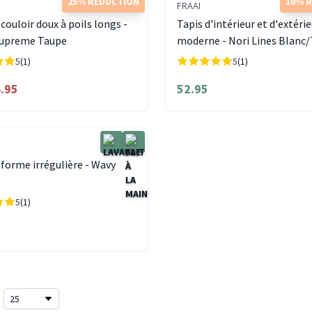
25% RÉDUCTION
10% 
FRAAI
 couloir doux à poils longs -
Tapis d'intérieur et d'extéri
upreme Taupe
moderne - Nori Lines Blanc
5
(1)
5
(1)
.95
52.95
 forme irrégulière - Wavy
5
(1)