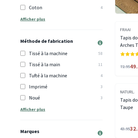
Coton
4
Afficher plus
FRAAI
Tapis do
Méthode de fabrication
Arches 
Tissé à la machine
58
Tissé à la main
11
49
72.95
Tufté à la machine
4
Imprimé
3
NATURL.
Noué
3
Tapis do
Taupe
Afficher plus
32
43.95
Marques