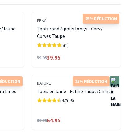
25% RÉDUCTION
FRAAI
e/Jaune
Tapis rond à poils longs - Carvy
Curves Taupe
5
(1)
39.95
59.95
RÉDUCTION
25% RÉDUCTION
NATURL.
ora Lines
Tapis en laine - Feline Taupe/Chiné
4.7
(16)
64.95
86.95