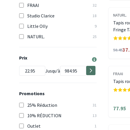
FRAAI
32
NATURL.
Studio Clarice
18
Tapis ro
Little Olly
9
Fringe 
NATURL.
25
37
50.45
Prix
Jusqu'à
FRAAI
Tapis ro
Promotions
25% Réduction
31
77.95
10% RÉDUCTION
13
Outlet
1