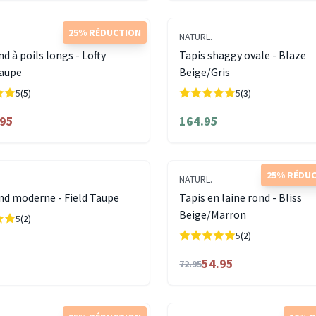
25% RÉDUCTION
NATURL.
nd à poils longs - Lofty
Tapis shaggy ovale - Blaze
Taupe
Beige/Gris
5
(5)
5
(3)
.95
164.95
25% RÉDU
NATURL.
nd moderne - Field Taupe
Tapis en laine rond - Bliss
Beige/Marron
5
(2)
5
(2)
54.95
72.95