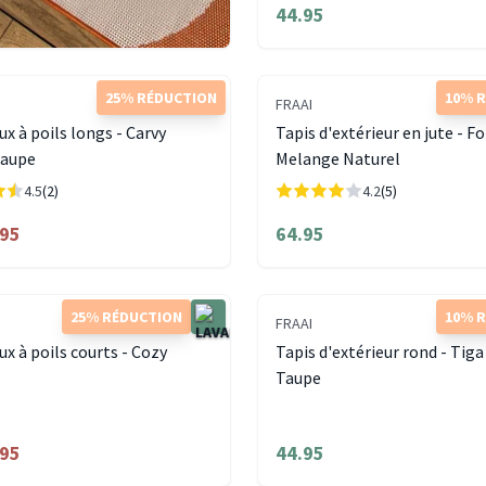
44.95
25% RÉDUCTION
10% 
FRAAI
ux à poils longs - Carvy
Tapis d'extérieur en jute - F
Taupe
Melange Naturel
4.5
(2)
4.2
(5)
.95
64.95
25% RÉDUCTION
10% 
FRAAI
ux à poils courts - Cozy
Tapis d'extérieur rond - Tig
Taupe
.95
44.95