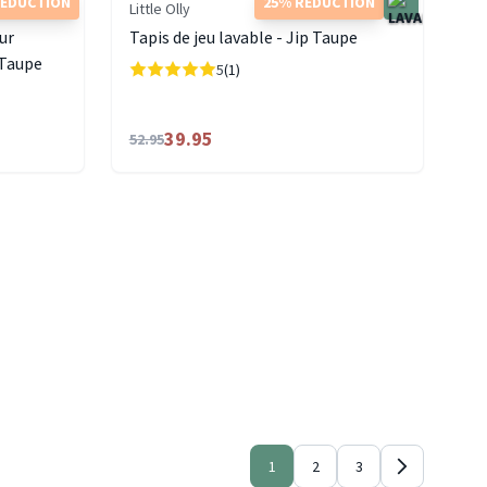
RÉDUCTION
25% RÉDUCTION
Little Olly
eur
Tapis de jeu lavable - Jip Taupe
/Taupe
5
(1)
39.95
52.95
1
2
3