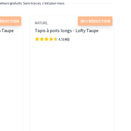
etours gratuits. Sans tracas, c’est pour nous.
RÉDUCTION
25% RÉDUCTION
NATURL.
m Taupe
Tapis à poils longs - Lofty Taupe
4.5
(46)