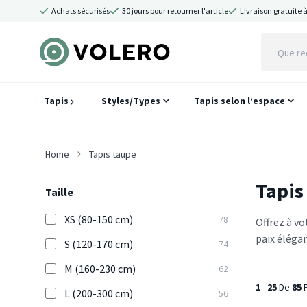
Achats sécurisés
30 jours pour retourner l'article
Livraison gratuite à
Tapis
Styles/Types
Tapis selon l’espace
Home
Tapis taupe
Tapis
Taille
XS (80-150 cm)
78
Offrez à vo
paix élégan
S (120-170 cm)
74
M (160-230 cm)
62
1
-
25
De
85
P
L (200-300 cm)
56