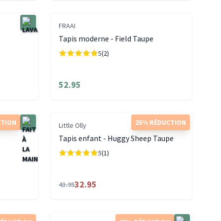
FRAAI
Tapis moderne - Field Taupe
5
(2)
52.95
CTION
25% RÉDUCTION
Little Olly
Tapis enfant - Huggy Sheep Taupe
5
(1)
32.95
43.95