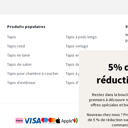
Produits populaires
5
I
Tapis
Tapis à poils longs
p
Tapis rond
Tapis vintage
Tapis en laine
Tapis en jute
5% 
Tapis de salon
Tapis de couloir
Tapis pour chambre à coucher
Tapis à petit prix
réduct
Tapis d'extérieur
Tapis d'extérieur à petit prix
Restez dans la boucl
premiers à découvrir 
offres spéciales et bi
Nouveau chez nous ? Pr
de 5 % de réduction su
command