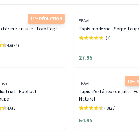
10% RÉDUCTION
FRAAI
extérieur en jute - Fora Edge
Tapis moderne - Sarge Taup
5
(3)
4.6
(84)
27.95
10% 
arice
FRAAI
dustriel - Raphael
Tapis d'extérieur en jute - F
aupe
Naturel
4.6
(3)
4.8
(23)
64.95