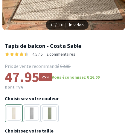
1
/
10
|
video
Tapis de balcon - Costa Sable
4.5 / 5
2 commentaires
Prix de vente recommandé
63.95
47.95
25%
Vous économisez € 16.00
Dont TVA
Choisissez votre couleur
Crème
Gris
Vert
Choisissez votre taille