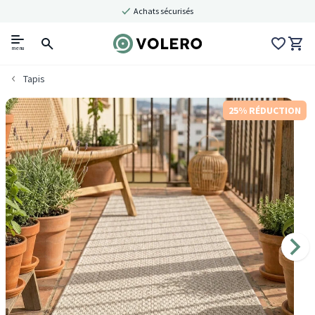
Achats sécurisés
menu
Tapis
25% RÉDUCTION