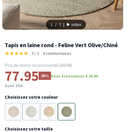
1
/
7
|
video
Tapis en laine rond - Feline Vert Olive/Chiné
5 / 5
4 commentaires
Prix de vente recommandé
103.95
77.95
25%
Vous économisez € 26.00
Dont TVA
Choisissez votre couleur
Blanc
Gris
Taupe
Vert
Choisissez votre taille