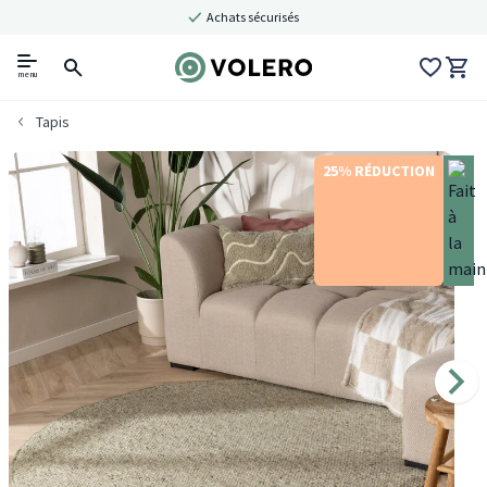
Achats sécurisés
menu
Tapis
25% RÉDUCTION