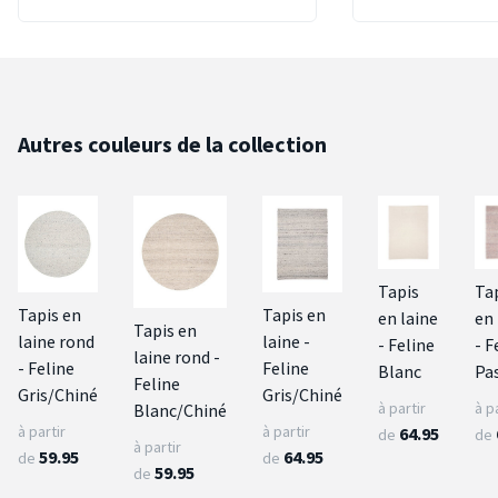
Autres couleurs de la collection
Tapis
Ta
Tapis en
Tapis en
en laine
en 
Tapis en
laine rond
laine -
- Feline
- F
laine rond -
- Feline
Feline
Blanc
Pa
Feline
Gris/Chiné
Gris/Chiné
à partir
à p
Blanc/Chiné
à partir
à partir
64.95
de
de
à partir
59.95
64.95
de
de
59.95
de