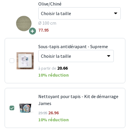
Olive/Chiné
Ø 100 cm
+
77.95
Sous-tapis antidérapant - Supreme
20.66
à partir de
10
% réduction
Nettoyant pour tapis - Kit de démarrage
James
26.96
29.95
10
% réduction