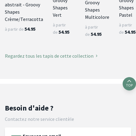
Groovy
Groovy
Groovy
abstrait - Groovy
Shapes
Shapes
Shapes
Shapes
Vert
Pastel
Multicolore
Crème/Terracotta
à partir
à partir
à partir
54.95
à partir de
54.95
54.95
de
de
54.95
de
Regardez tous les tapis de cette collection
TOP
Besoin d'aide ?
Contactez notre service clientèle
Envoyez un email