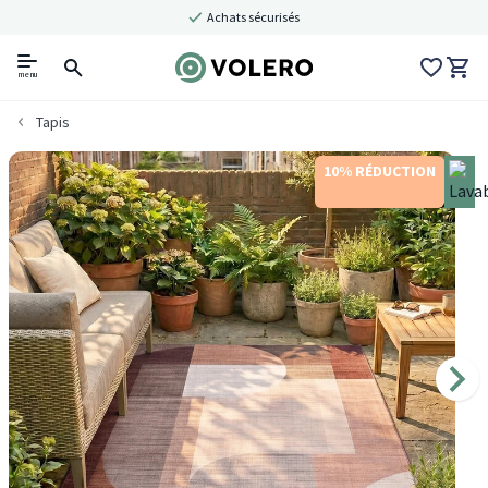
Achats sécurisés
menu
Tapis
10% RÉDUCTION