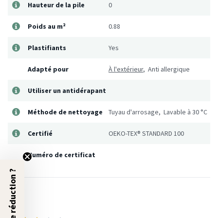
Hauteur de la pile
0
Poids au m²
0.88
Plastifiants
Yes
Adapté pour
À l'extérieur
, Anti allergique
Utiliser un antidérapant
Méthode de nettoyage
Tuyau d'arrosage, Lavable à 30 °C
Certifié
OEKO-TEX® STANDARD 100
Numéro de certificat
5% de réduction ?
Avis