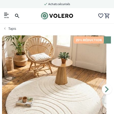
Achats sécurisés
menu
Tapis
25% RÉDUCTION