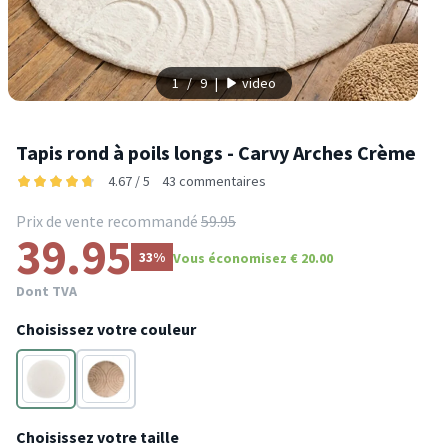
1
/
9
|
video
Tapis rond à poils longs - Carvy Arches Crème
4.67 / 5
43 commentaires
Prix de vente recommandé
59.95
39.95
33%
Vous économisez € 20.00
Dont TVA
Choisissez votre couleur
Crème
Taupe
Choisissez votre taille