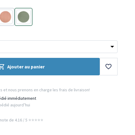
Terracotta
Vert
Ajouter au panier
et nous prenons en charge les frais de livraison!
édié immédiatement
édié aujourd’hui
ote de 4.16 / 5 ⭐️⭐️⭐️⭐️⭐️