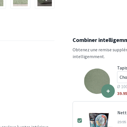
Combiner intelligem
Obtenez une remise supplém
intelligemment.
Tapis
Ø 10
+
39.9
Nett
29.95