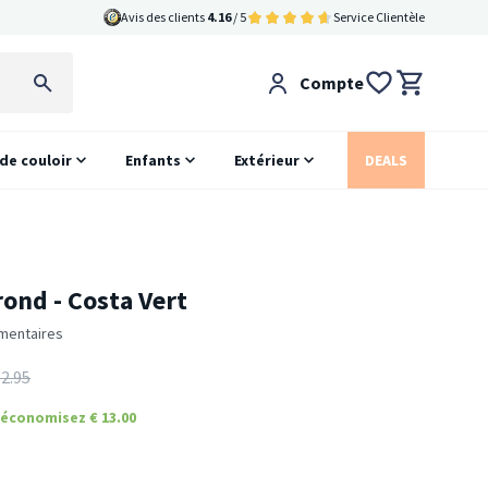
Avis des clients
4.16
/ 5
Service Clientèle
Compte
 de couloir
Enfants
Extérieur
DEALS
rond - Costa Vert
mentaires
2.95
économisez € 13.00