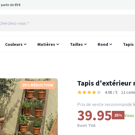
 partir de 89 €
Couleurs
Matières
Tailles
Rond
Tapis
Tapis d'extérieur 
25% RÉDUCTION
4.08 / 5
12 com
Prix de vente recommandé
5
39.95
25%
Vous 
Dont TVA