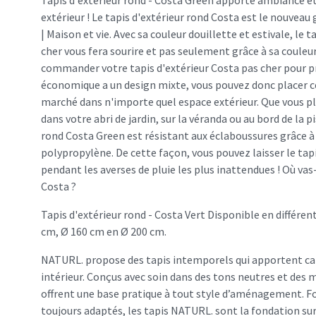
Tapis d'extérieur rond - Costa Green apporte ambiance et 
extérieur ! Le tapis d'extérieur rond Costa est le nouvea
| Maison et vie. Avec sa couleur douillette et estivale, le 
cher vous fera sourire et pas seulement grâce à sa couleu
commander votre tapis d'extérieur Costa pas cher pour pr
économique a un design mixte, vous pouvez donc placer ce
marché dans n'importe quel espace extérieur. Que vous pla
dans votre abri de jardin, sur la véranda ou au bord de la pi
rond Costa Green est résistant aux éclaboussures grâce à
polypropylène. De cette façon, vous pouvez laisser le tap
pendant les averses de pluie les plus inattendues ! Où vas-
Costa ?
Tapis d'extérieur rond - Costa Vert Disponible en différent
cm, Ø 160 cm en Ø 200 cm.
NATURL. propose des tapis intemporels qui apportent cal
intérieur. Conçus avec soin dans des tons neutres et des m
offrent une base pratique à tout style d’aménagement. F
toujours adaptés, les tapis NATURL. sont la fondation su