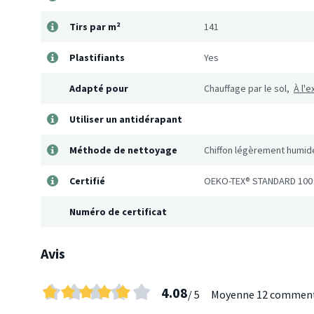
Tirs par m²
141
Plastifiants
Yes
Adapté pour
Chauffage par le sol,
À l'e
Utiliser un antidérapant
Méthode de nettoyage
Chiffon légèrement humid
Certifié
OEKO-TEX® STANDARD 100
Numéro de certificat
Avis
4.08
/ 5
Moyenne
12 comment