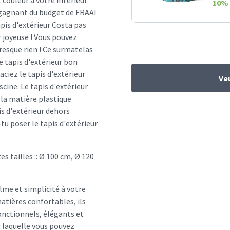
couleur à votre intérieur
10
% 
u gagnant du budget de FRAAI
tapis d'extérieur Costa pas
r joyeuse ! Vous pouvez
esque rien ! Ce surmatelas
 tapis d'extérieur bon
ciez le tapis d'extérieur
Veu
scine. Le tapis d'extérieur
 la matière plastique
is d'extérieur dehors
tu poser le tapis d'extérieur
es tailles :: Ø 100 cm, Ø 120
me et simplicité à votre
atières confortables, ils
onctionnels, élégants et
r laquelle vous pouvez