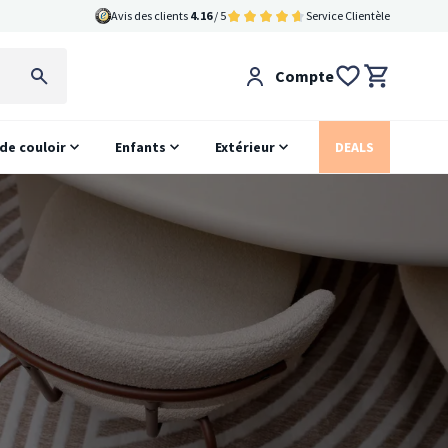
Avis des clients
4.16
/ 5
Service Clientèle
Compte
 de couloir
Enfants
Extérieur
DEALS