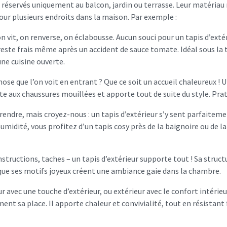
s réservés uniquement au balcon, jardin ou terrasse. Leur matériau
our plusieurs endroits dans la maison. Par exemple :
on vit, on renverse, on éclabousse. Aucun souci pour un tapis d’exté
il reste frais même après un accident de sauce tomate. Idéal sous l
ne cuisine ouverte.
ose que l’on voit en entrant ? Que ce soit un accueil chaleureux ! U
ste aux chaussures mouillées et apporte tout de suite du style. Prat
rendre, mais croyez-nous : un tapis d’extérieur s’y sent parfaiteme
humidité, vous profitez d’un tapis cosy près de la baignoire ou de l
structions, taches – un tapis d’extérieur supporte tout ! Sa structu
s que ses motifs joyeux créent une ambiance gaie dans la chambre.
ur avec une touche d’extérieur, ou extérieur avec le confort intérie
ent sa place. Il apporte chaleur et convivialité, tout en résistant 