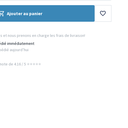
Ajouter au panier
et nous prenons en charge les frais de livraison!
édié immédiatement
édié aujourd’hui
ote de 4.16 / 5 ⭐️⭐️⭐️⭐️⭐️