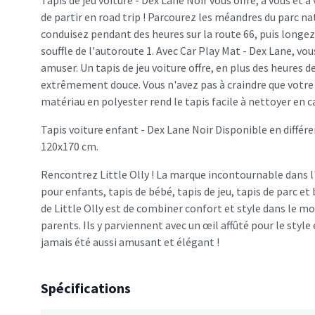
Tapis de jeu voiture - Dex Lane Noir vous offre, à vous et à
de partir en road trip ! Parcourez les méandres du parc n
conduisez pendant des heures sur la route 66, puis longez 
souffle de l'autoroute 1. Avec Car Play Mat - Dex Lane, vo
amuser. Un tapis de jeu voiture offre, en plus des heures de
extrêmement douce. Vous n'avez pas à craindre que votre 
matériau en polyester rend le tapis facile à nettoyer en ca
Tapis voiture enfant - Dex Lane Noir Disponible en différe
120x170 cm.
Rencontrez Little Olly ! La marque incontournable dans l'
pour enfants, tapis de bébé, tapis de jeu, tapis de parc et
de Little Olly est de combiner confort et style dans le m
parents. Ils y parviennent avec un œil affûté pour le style 
jamais été aussi amusant et élégant !
Spécifications