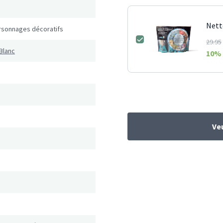
Nett
rsonnages décoratifs
29.95
Blanc
10
% 
Veu