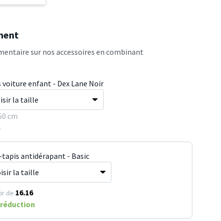
ment
entaire sur nos accessoires en combinant
 voiture enfant - Dex Lane Noir
50 cm
5
-tapis antidérapant - Basic
16.16
ir de
réduction