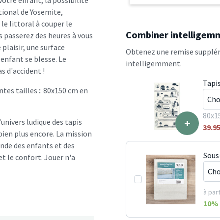
 votre enfant, la possibilité
ational de Yosemite,
le littoral à couper le
Combiner intelligem
us passerez des heures à vous
 plaisir, une surface
Obtenez une remise supplém
enfant se blesse. Le
intelligemment.
s d'accident !
Tapis
ntes tailles :: 80x150 cm en
80x1
+
univers ludique des tapis
39.9
 bien plus encore. La mission
onde des enfants et des
Sous
et le confort. Jouer n'a
à part
10
% 