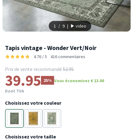
1
/
9
|
video
Tapis vintage - Wonder Vert/Noir
4.76 / 5
416 commentaires
Prix de vente recommandé
52.95
39.95
25%
Vous économisez € 13.00
Dont TVA
Choisissez votre couleur
Noir
Noir
Vert
Choisissez votre taille