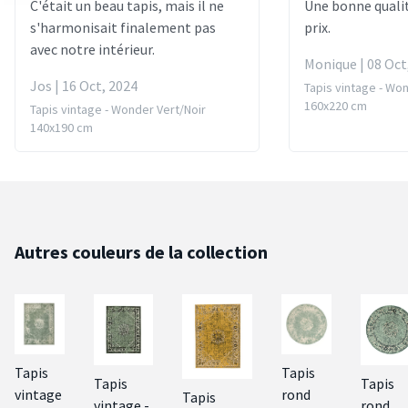
C'était un beau tapis, mais il ne
Une bonne quali
s'harmonisait finalement pas
prix.
avec notre intérieur.
Monique | 08 Oct
Jos | 16 Oct, 2024
Tapis vintage - Wo
160x220 cm
Tapis vintage - Wonder Vert/Noir
140x190 cm
Autres couleurs de la collection
Tapis
Tapis
Tapis
Tapis
vintage
rond
Tapis
vintage -
rond