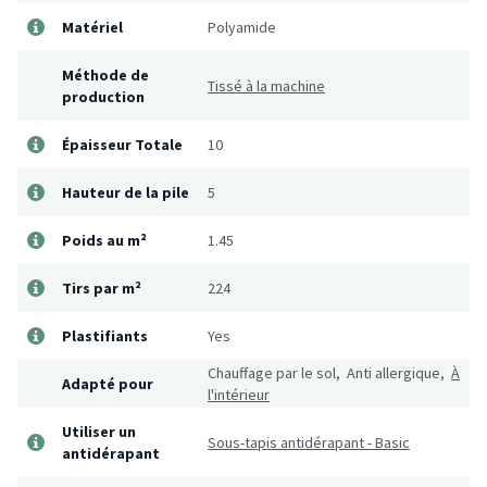
Matériel
Polyamide
Méthode de
Tissé à la machine
production
Épaisseur Totale
10
Hauteur de la pile
5
Poids au m²
1.45
Tirs par m²
224
Plastifiants
Yes
Chauffage par le sol, Anti allergique,
À
Adapté pour
l'intérieur
Utiliser un
Sous-tapis antidérapant - Basic
antidérapant