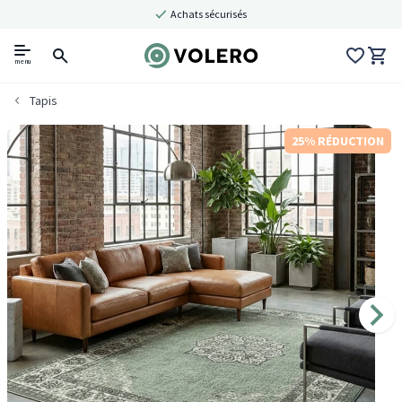
Achats sécurisés
menu
Tapis
25% RÉDUCTION