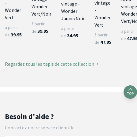
-
vintage
vintage -
Wonder
vintage
Wonder
-
Wonder
Vert/Noir
Wonde
Vert
Wonder
Jaune/Noir
Vert/No
à partir
Vert
à partir
à partir
39.95
de
à partir
39.95
de
à partir
34.95
de
47.9
de
47.95
de
Regardez tous les tapis de cette collection
TOP
Besoin d'aide ?
Contactez notre service clientèle