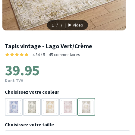
1
/
7
|
video
Tapis vintage - Lago Vert/Crème
4.84 / 5
45 commentaires
39.95
Dont TVA
Choisissez votre couleur
Bleu
Gris
Jaune
Rose
Vert
Choisissez votre taille