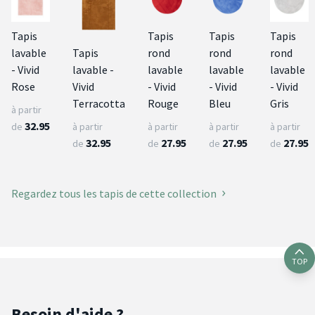
Tapis
Tapis
Tapis
Tapis
lavable
Tapis
rond
rond
rond
- Vivid
lavable -
lavable
lavable
lavable
Rose
Vivid
- Vivid
- Vivid
- Vivid
Terracotta
Rouge
Bleu
Gris
à partir
32.95
de
à partir
à partir
à partir
à partir
32.95
27.95
27.95
27.95
de
de
de
de
Regardez tous les tapis de cette collection
TOP
Besoin d'aide ?