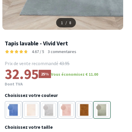
1
/
8
Tapis lavable - Vivid Vert
4.67 / 5
3 commentaires
Prix de vente recommandé
43.95
32.95
25%
Vous économisez € 11.00
Dont TVA
Choisissez votre couleur
Bleu
Crème
Gris
Rose
Terracotta
Vert
Choisissez votre taille