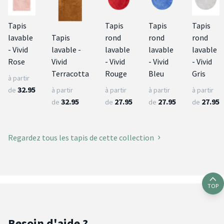
Tapis
Tapis
Tapis
Tapis
lavable
Tapis
rond
rond
rond
- Vivid
lavable -
lavable
lavable
lavable
Rose
Vivid
- Vivid
- Vivid
- Vivid
Terracotta
Rouge
Bleu
Gris
à partir
32.95
de
à partir
à partir
à partir
à partir
32.95
27.95
27.95
27.95
de
de
de
de
Regardez tous les tapis de cette collection
TOP
Besoin d'aide ?