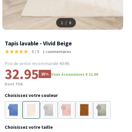
1
/
8
Tapis lavable - Vivid Beige
5 / 5
1 commentaires
Prix de vente recommandé
43.95
32.95
25%
Vous économisez € 11.00
Dont TVA
Choisissez votre couleur
Bleu
Crème
Gris
Rose
Terracotta
Vert
Choisissez votre taille