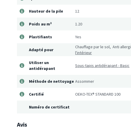
Hauteur de la pile
12
Poids au m²
1.20
Plastifiants
Yes
Chauffage par le sol, Anti aller
Adapté pour
l'intérieur
Utiliser un
Sous-tapis antidérapant - Basic
antidérapant
Méthode de nettoyage
Assommer
Certifié
OEKO-TEX® STANDARD 100
Numéro de certificat
Avis