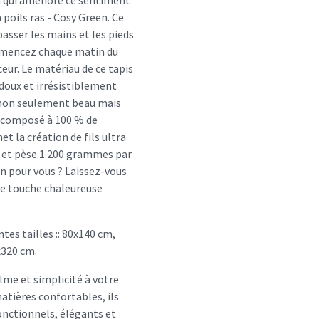
n qui améliore ce sentiment
 poils ras - Cosy Green. Ce
passer les mains et les pieds
mmencez chaque matin du
eur. Le matériau de ce tapis
oux et irrésistiblement
nd non seulement beau mais
st composé à 100 % de
t la création de fils ultra
cm et pèse 1 200 grammes par
on pour vous ? Laissez-vous
ne touche chaleureuse
tes tailles :: 80x140 cm,
x320 cm.
me et simplicité à votre
atières confortables, ils
onctionnels, élégants et