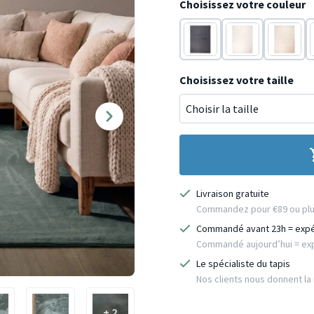
Choisissez votre couleur
Antracite
Blanc
Crème
Choisissez votre taille
Livraison gratuite
Commandez pour €89 ou plus 
Commandé avant 23h = exp
Commandé aujourd’hui = exp
Le spécialiste du tapis
Nos clients nous donnent la n
+ 2