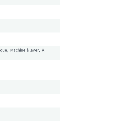
gique,
Machine à laver
,
À