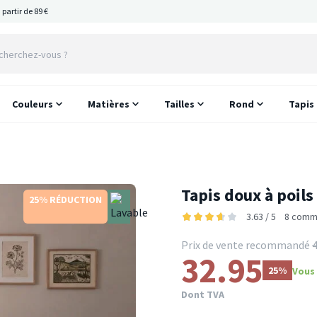
 partir de 89 €
Couleurs
Matières
Tailles
Rond
Tapis
Tapis doux à poils
25% RÉDUCTION
3.63 / 5
8 comm
Prix de vente recommandé
4
32.95
25%
Vous 
Dont TVA