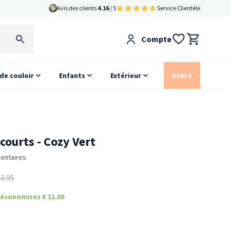
Avis des clients
4.16
/ 5
Service Clientèle
Compte
 de couloir
Enfants
Extérieur
DEALS
 courts - Cozy Vert
entaires
3.95
économisez € 11.00