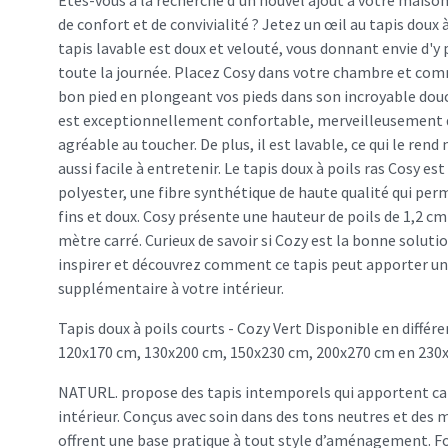
Êtes-vous à la recherche d'un nouvel ajout à votre maiso
de confort et de convivialité ? Jetez un œil au tapis doux à
tapis lavable est doux et velouté, vous donnant envie d'y 
toute la journée. Placez Cosy dans votre chambre et co
bon pied en plongeant vos pieds dans son incroyable douc
est exceptionnellement confortable, merveilleusement d
agréable au toucher. De plus, il est lavable, ce qui le re
aussi facile à entretenir. Le tapis doux à poils ras Cosy e
polyester, une fibre synthétique de haute qualité qui perme
fins et doux. Cosy présente une hauteur de poils de 1,2 
mètre carré. Curieux de savoir si Cozy est la bonne soluti
inspirer et découvrez comment ce tapis peut apporter u
supplémentaire à votre intérieur.
Tapis doux à poils courts - Cozy Vert Disponible en différen
120x170 cm, 130x200 cm, 150x230 cm, 200x270 cm en 230
NATURL. propose des tapis intemporels qui apportent cal
intérieur. Conçus avec soin dans des tons neutres et des m
offrent une base pratique à tout style d’aménagement. F