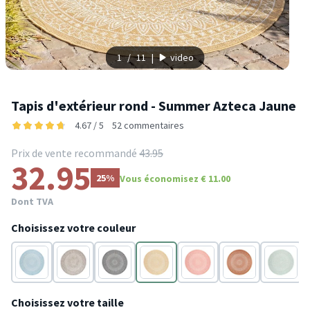
1
/
11
|
video
Tapis d'extérieur rond - Summer Azteca Jaune
4.67 / 5
52 commentaires
Prix de vente recommandé
43.95
32.95
25%
Vous économisez € 11.00
Dont TVA
Choisissez votre couleur
Bleu
Gris
Gris
Jaune
Rose
Terracotta
Vert
Choisissez votre taille