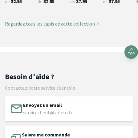
32.95
32.95
37.95
37.95
de
de
de
de
d
Regardez tous les tapis de cette collection
TOP
Besoin d'aide ?
Contactez notre service clientèle
Envoyez un email
serviceclient@volero.fr
Suivre ma commande