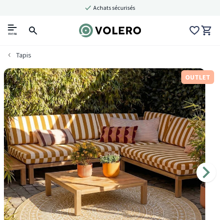
Achats sécurisés
menu
Tapis
OUTLET