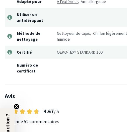
Adapté pour
À l'extérieur
, Anti allergique
Utiliser un
antidérapant
Méthode de
Nettoyeur de tapis, Chiffon légèrement
nettoyage
humide
Certifié
OEKO-TEX® STANDARD 100
Numéro de
certificat
Avis
4.67
/ 5
Moyenne
52 commentaires