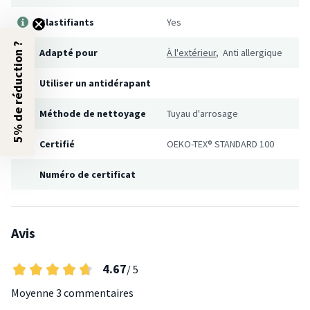
Plastifiants
Yes
5% de réduction ?
Adapté pour
À l'extérieur
, Anti allergique
Utiliser un antidérapant
Méthode de nettoyage
Tuyau d'arrosage
Certifié
OEKO-TEX® STANDARD 100
Numéro de certificat
Avis
4.67
/ 5
Moyenne
3 commentaires