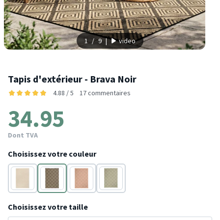
1
/
9
|
video
Tapis d'extérieur - Brava Noir
4.88 / 5
17 commentaires
34.95
Dont TVA
Choisissez votre couleur
Crème
Noir
Terracotta
Vert
Choisissez votre taille