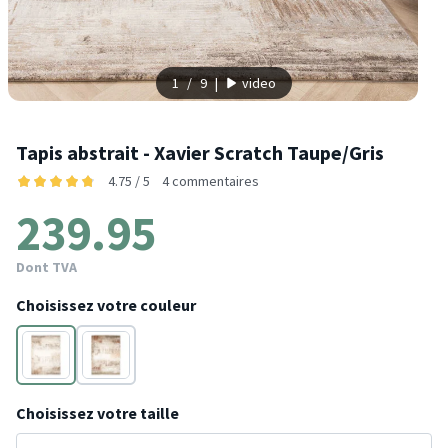
1
/
9
|
video
Tapis abstrait - Xavier Scratch Taupe/Gris
4.75 / 5
4 commentaires
239.95
Dont TVA
Choisissez votre couleur
Gris
Rouge
Choisissez votre taille