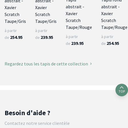
abstrait -
abstrait -
abstrait -
abstrait -
Xavier
Xavier
Xavier
Xavier
Scratch
Scratch
Scratch
Scratch
Taupe/Gris
Taupe/Gris
Taupe/Rouge
Taupe/Rouge
à partir
à partir
à partir
à partir
254.95
239.95
de
de
239.95
254.95
de
de
Regardez tous les tapis de cette collection
TOP
Besoin d'aide ?
Contactez notre service clientèle