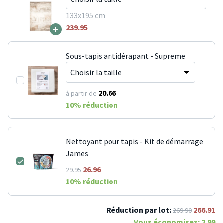
133x195 cm
+
239.95
Sous-tapis antidérapant - Supreme
20.66
à partir de
10
% réduction
Nettoyant pour tapis - Kit de démarrage
James
26.96
29.95
10
% réduction
Réduction par lot:
266.91
269.90
Vous économisez:
2.99