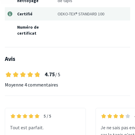
nettoyage
de tapis
Certifié
OEKO-TEX® STANDARD 100
Numéro de
certificat
Avis
4.75
/ 5
Moyenne
4 commentaires
5
/ 5
Tout est parfait.
Je ne sais pas e
car le tapis n'es