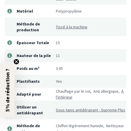
Matériel
Polypropylène
Méthode de
Tissé à la machine
production
Épaisseur Totale
15
Hauteur de la pile
11
Poids au m²
3.05
5% de réduction ?
Plastifiants
Yes
Chauffage par le sol, Anti allergique,
À
Adapté pour
l'intérieur
Utiliser un
Sous-tapis antidérapant - Supreme Plus
antidérapant
Méthode de
Chiffon légèrement humide, Nettoyeur