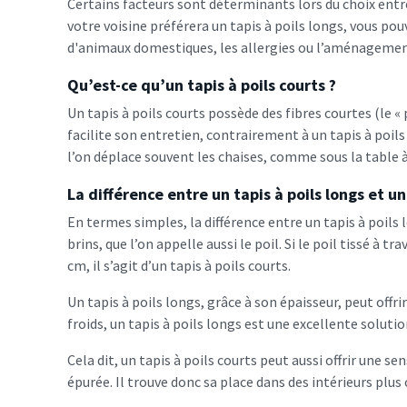
Certains facteurs sont déterminants lors du choix entre
votre voisine préférera un tapis à poils longs, vous p
d'animaux domestiques, les allergies ou l’aménagemen
Qu’est-ce qu’un tapis à poils courts ?
Un tapis à poils courts possède des fibres courtes (le «
facilite son entretien, contrairement à un tapis à poils
l’on déplace souvent les chaises, comme sous la table 
La différence entre un tapis à poils longs et un
En termes simples, la différence entre un tapis à poils 
brins, que l’on appelle aussi le poil. Si le poil tissé à
cm, il s’agit d’un tapis à poils courts.
Un tapis à poils longs, grâce à son épaisseur, peut offr
froids, un tapis à poils longs est une excellente solutio
Cela dit, un tapis à poils courts peut aussi offrir une s
épurée. Il trouve donc sa place dans des intérieurs plus 