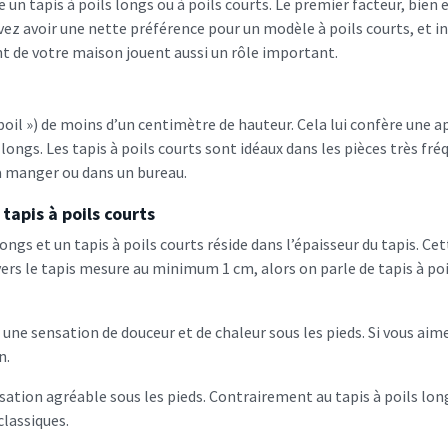
 un tapis à poils longs ou à poils courts. Le premier facteur, bien
ouvez avoir une nette préférence pour un modèle à poils courts, e
t de votre maison jouent aussi un rôle important.
 poil ») de moins d’un centimètre de hauteur. Cela lui confère une 
 longs. Les tapis à poils courts sont idéaux dans les pièces très fr
à manger ou dans un bureau.
 tapis à poils courts
longs et un tapis à poils courts réside dans l’épaisseur du tapis. C
 travers le tapis mesure au minimum 1 cm, alors on parle de tapis à p
ir une sensation de douceur et de chaleur sous les pieds. Si vous ai
n.
ensation agréable sous les pieds. Contrairement au tapis à poils long
classiques.