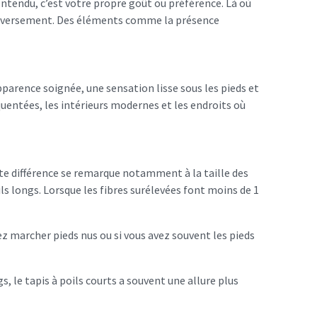
 entendu, c’est votre propre goût ou préférence. Là où
t inversement. Des éléments comme la présence
apparence soignée, une sensation lisse sous les pieds et
équentées, les intérieurs modernes et les endroits où
ette différence se remarque notamment à la taille des
oils longs. Lorsque les fibres surélevées font moins de 1
mez marcher pieds nus ou si vous avez souvent les pieds
s, le tapis à poils courts a souvent une allure plus