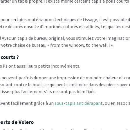
 garder un tapis propre. Il existe même certains tapis à poils cour
 pour certains matériaux ou techniques de tissage, il est possible d
être décorés ensuite d’imprimés colorés et raffinés, tel que les des
 Avec un tapis de bureau original, vous stimulez votre imagination 
r votre chaise de bureau, « from the window, to the wall ! ».
 courts ?
s ils ont aussi leurs petits inconvénients.
ils peuvent parfois donner une impression de moindre chaleur et co
olant contre le bruit, ce qui peut s’entendre dans des pièces avec u
glisser plus facilement s’ils ne sont pas bien fixés.
lvent facilement grâce à un
sous-tapis antidérapant
, ou en associ
courts de Volero