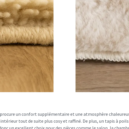
il procure un confort supplémentaire et une atmosphère chaleureuse
érieur tout de suite plus cosy et raffiné. De plus, un tapis à poils 
donc un excellent choix pour des pièces comme le salon, la chambr