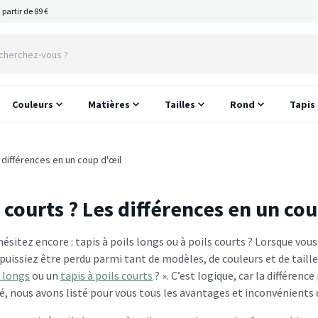
 partir de 89 €
Couleurs
Matières
Tailles
Rond
Tapis
s différences en un coup d'œil
s courts ? Les différences en un co
hésitez encore : tapis à poils longs ou à poils courts ? Lorsque v
uissiez être perdu parmi tant de modèles, de couleurs et de taille
s longs
ou un
tapis à poils courts
? ». C’est logique, car la différe
ré, nous avons listé pour vous tous les avantages et inconvénients d