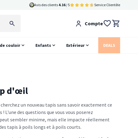
Avis des clients
4.16
/ 5
Service Clientèle
Compte
 de couloir
Enfants
Extérieur
DEALS
up d'œil
ous cherchez un nouveau tapis sans savoir exactement ce
s ! L'une des questions que vous vous poserez
nce peut sembler minime, mais elle impacte réellement
es tapis à poils longs et à poils courts.