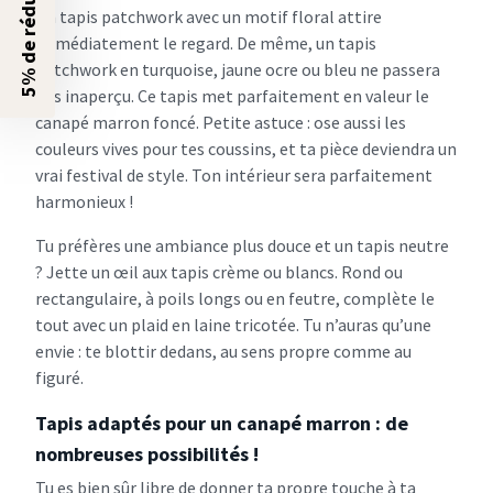
5% de réduction ?
Un tapis patchwork avec un motif floral attire
immédiatement le regard. De même, un tapis
patchwork en turquoise, jaune ocre ou bleu ne passera
pas inaperçu. Ce tapis met parfaitement en valeur le
canapé marron foncé. Petite astuce : ose aussi les
couleurs vives pour tes coussins, et ta pièce deviendra un
vrai festival de style. Ton intérieur sera parfaitement
harmonieux !
Tu préfères une ambiance plus douce et un tapis neutre
? Jette un œil aux tapis crème ou blancs. Rond ou
rectangulaire, à poils longs ou en feutre, complète le
tout avec un plaid en laine tricotée. Tu n’auras qu’une
envie : te blottir dedans, au sens propre comme au
figuré.
Tapis adaptés pour un canapé marron : de
nombreuses possibilités !
Tu es bien sûr libre de donner ta propre touche à ta