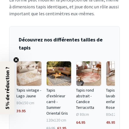
à dimensions tapis identiques, et joue donc un rôle aussi
important que les centimètres eux-mêmes.
Découvrez nos différentes tailles de
tapis
5% de réduction ?
Tapis vintage -
Tapis
Tapis rond
Tapis ovale
Lago Jaune
d'extérieur
abstrait -
lavable pour
carré -
Candice
enfant - Milo
80x150 cm
Summer
Terracotta
Rose
39.95
Oriental Gris
Ø 80cm
80x120 cm
120x120 cm
64.95
49.95
83.95
62.95